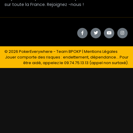
sur toute la France. Rejoignez -nous !
© 2026
PokerEverywhere
- Team BPOKP |
Mentions Légales
Jouer comporte des risques : endettement, dépendance... Pour
être aidé, appelez le 09.74.75.13.13 (appel non surtaxé).