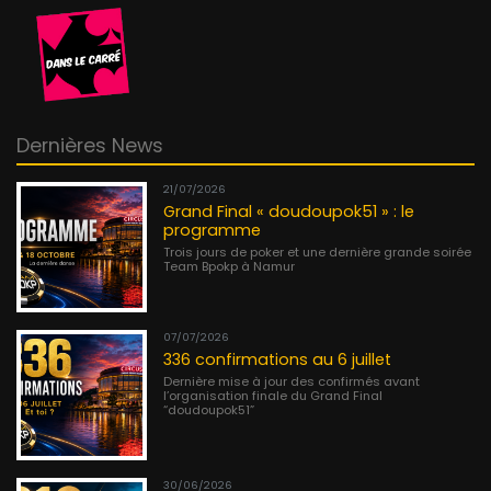
Dernières News
21/07/2026
Grand Final « doudoupok51 » : le
programme
Trois jours de poker et une dernière grande soirée
Team Bpokp à Namur
07/07/2026
336 confirmations au 6 juillet
Dernière mise à jour des confirmés avant
l’organisation finale du Grand Final
“doudoupok51”
30/06/2026