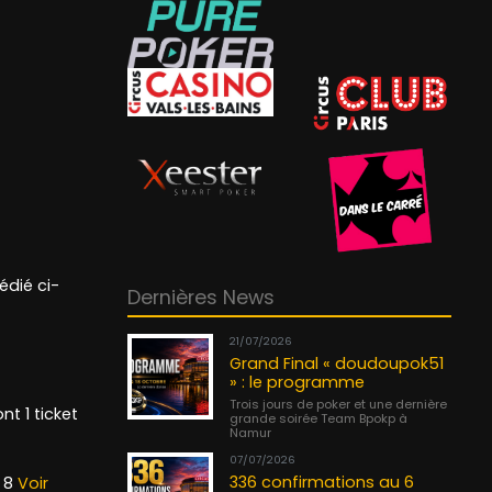
édié ci-
Dernières News
21/07/2026
Grand Final « doudoupok51
» : le programme
Trois jours de poker et une dernière
t 1 ticket
grande soirée Team Bpokp à
Namur
07/07/2026
336 confirmations au 6
p 8
Voir