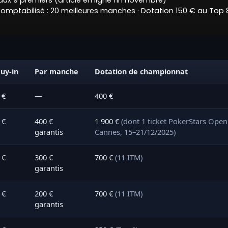
ux 9 premiers (article en ligne fin novembre)
omptabilisé : 20 meilleures manches · Dotation 150 € au Top 8
uy-in
Par manche
Dotation de championnat
 €
—
400 €
 €
400 €
1 900 €
(dont 1 ticket PokerStars Open
garantis
Cannes, 15–21/12/2025)
 €
300 €
700 €
(11 ITM)
garantis
 €
200 €
700 €
(11 ITM)
garantis