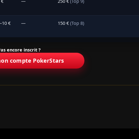
 €
—
250 €
(Top 9)
–10 €
—
150 €
(Top 8)
as encore inscrit ?
mon compte PokerStars