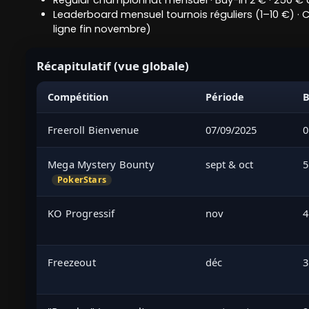
Regular championnat mensuel · Buy-in 2 € · 250 € a
Leaderboard mensuel tournois réguliers (1–10 €) · C
ligne fin novembre)
Récapitulatif (vue globale)
Compétition
Période
B
Freeroll Bienvenue
07/09/2025
0
Mega Mystery Bounty
sept & oct
5
PokerStars
KO Progressif
nov
4
Freezeout
déc
3