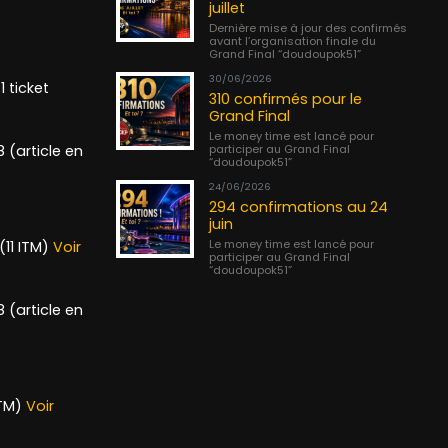
juillet
Dernière mise à jour des confirmés
avant l’organisation finale du
Grand Final “doudoupok51”
30/06/2026
 ticket
310 confirmés pour le
Grand Final
Le money time est lancé pour
participer au Grand Final
 (article en
“doudoupok51”
24/06/2026
294 confirmations au 24
juin
Le money time est lancé pour
11 ITM)
Voir
participer au Grand Final
“doudoupok51”
 (article en
ITM)
Voir