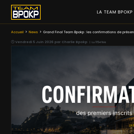
LA TEAM BPOK
Accueil
News
Grand Final Team Bpokp : les confirmations de prése
Vendredi 5 Juin 2026 par Charlie Bpokp
| Lu 1154 fois