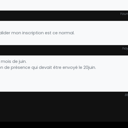
Youns
alider mon inscription est ce normal.
hay
mois de juin.
n de présence qui devait être envoyé le 20juin.
Bb