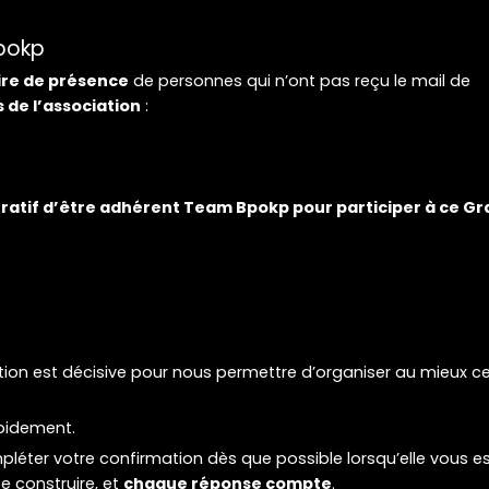
pokp
ire de présence
de personnes qui n’ont pas reçu le mail de
 de l’association
:
pératif d’être adhérent Team Bpokp pour participer à ce G
tion est décisive pour nous permettre d’organiser au mieux c
apidement.
mpléter votre confirmation dès que possible lorsqu’elle vous e
 construire, et
chaque réponse compte
.