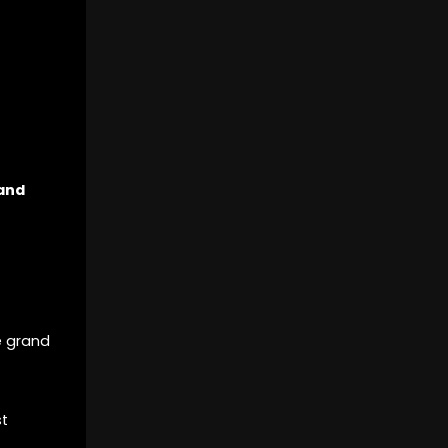
rand
e grand
st