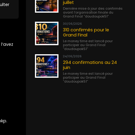
juillet
ulter
Dernière mise à jour des confirmés
avant l’organisation finale du
Grand Final “doudoupok51”
30/06/2026
310 confirmés pour le
Grand Final
Le money time est lancé pour
 l’avez
participer au Grand Final
“doudoupok51”
24/06/2026
294 confirmations au 24
juin
Le money time est lancé pour
participer au Grand Final
“doudoupok51”
okp.