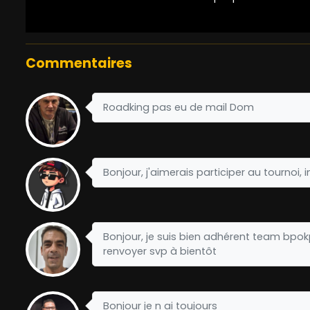
Commentaires
Roadking pas eu de mail Dom
Bonjour, j'aimerais participer au tournoi,
Bonjour, je suis bien adhérent team bpokp
renvoyer svp à bientôt
Bonjour je n ai toujours