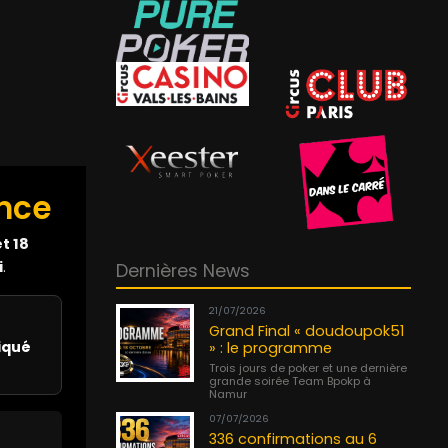
ence
et 18
i
.
Dernières News
21/07/2026
Grand Final « doudoupok51
iqué
» : le programme
Trois jours de poker et une dernière
grande soirée Team Bpokp à
Namur
07/07/2026
336 confirmations au 6