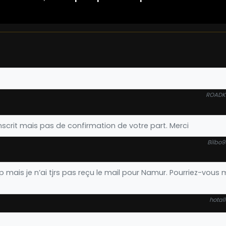
ROADKI
 inscrit mais pas de confirmation de votre part. Merci
Bilbo9
 mais je n’ai tjrs pas reçu le mail pour Namur. Pourriez-vous 
hotall