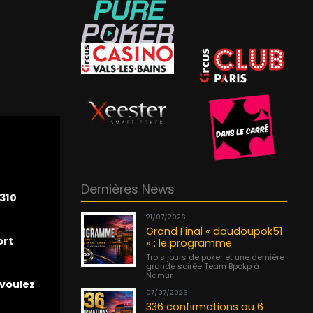
Dernières News
310
21/07/2026
Grand Final « doudoupok51
ort
» : le programme
Trois jours de poker et une dernière
grande soirée Team Bpokp à
Namur
 voulez
07/07/2026
336 confirmations au 6