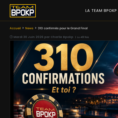
LA TEAM BPOK
Accueil
News
310 confirmés pour le Grand Final
Mardi 30 Juin 2026 par Charlie Bpokp
| Lu 461 fois