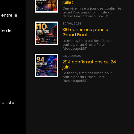
juillet
Dernière mise à jour des confirmés
avant l’organisation finale du
entre le
Grand Final “doudoupok51”
30/06/2026
310 confirmés pour le
ite de
Grand Final
Le money time est lancé pour
participer au Grand Final
“doudoupok51”
24/06/2026
294 confirmations au 24
juin
Le money time est lancé pour
participer au Grand Final
“doudoupok51”
a liste