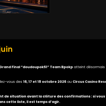
juin
Grand Final “doudoupok51” Team Bpokp
atteint désormais
ndez-vous des
16, 17 et 18 octobre 2026
au
Circus Casino Res
de situation avant la clôture des confirmations : si vous
s cette liste, il est temps d’agir.