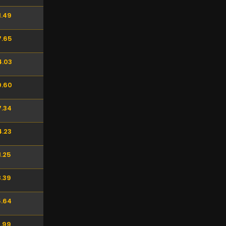
1.49
7.65
4.03
0.60
7.34
4.23
1.25
8.39
5.64
2.99