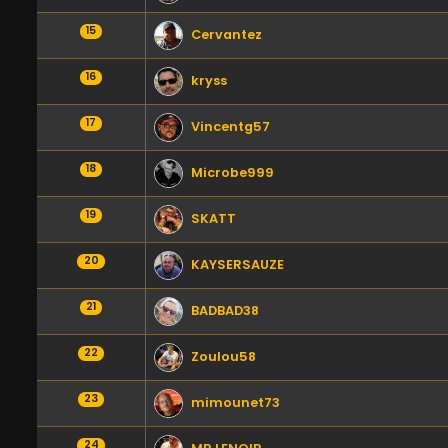
15
Cervantez
16
kryss
17
Vincentg57
18
Microbe999
19
SKATT
20
KAYSERSAUZE
21
BADBAD38
22
Zoulou58
23
mimounet73
24