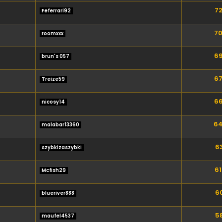
72
Feferrari92
70
roomxxx
69
brun's 057
67
Treize59
66
nicosy14
64
malabar13360
63
szybkizaszybki
61
Mcfish29
60
blueriver888
58
maufel4537