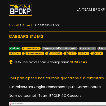
LA TEAM BPOK
Accueil
Agenda
CAESARS #2 M3
CAESARS #2 M3
Online
Pokerstars
Texas Hold'em No Limit
Freezeout
7 Ma
4.00 €
8 minutes
10000
60
250 €
102
Ce tournoi compte pour le championnat
CAESARS #2
Pour participer à nos tournois quotidiens sur Pokerstars, 
Sur PokerStars Onglet Evénements puis Communauté
Nom du tournoi : Team BPOKP 4€ Caesars