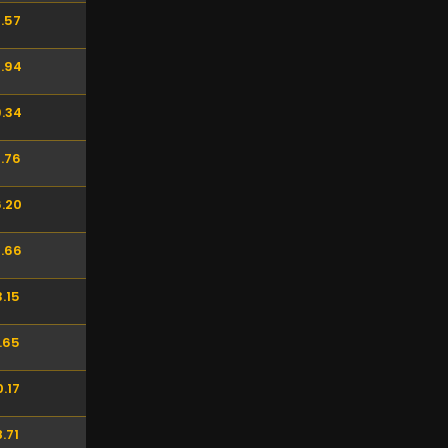
.57
.94
.34
.76
.20
.66
.15
.65
.17
.71