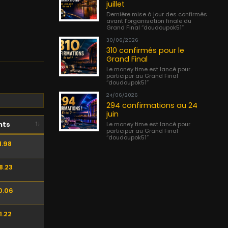
juillet
Dernière mise à jour des confirmés
avant l’organisation finale du
Grand Final “doudoupok51”
30/06/2026
310 confirmés pour le
Grand Final
Le money time est lancé pour
participer au Grand Final
“doudoupok51”
24/06/2026
294 confirmations au 24
juin
Le money time est lancé pour
nts
participer au Grand Final
“doudoupok51”
1.98
8.23
0.06
1.22