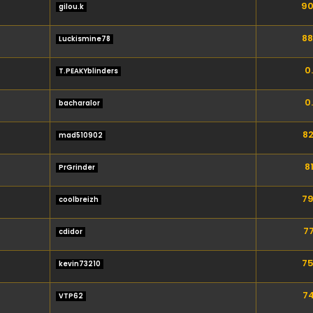
90
gilou.k
88
Luckismine78
0
T.PEAKYblinders
0
bacharalor
82
mad510902
81
PrGrinder
79
coolbreizh
77
cdidor
75
kevin73210
74
VTP62