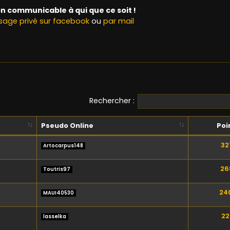
n communicable à qui que ce soit !
age privé sur facebook
ou
par mail
Rechercher :
Pseudo Online
Poi
32
Artocarpus148
26
Toutris97
24
MAUI40530
22
lasselka