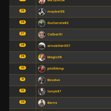
MR.LENOIR
25
maybe135
26
Guitariste82
27
Calbar51
28
arnokiller007
29
Magic36
30
phil56mp
31
Boudux
32
tonyk87
33
Barns