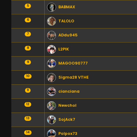
5
BABMAX
6
TALOLO
7
ADdu945
8
L2PIK
9
MAGOO90777
10
Sigma28 VTHE
11
cianciana
12
Newchol
13
SojAck7
14
Polpox73