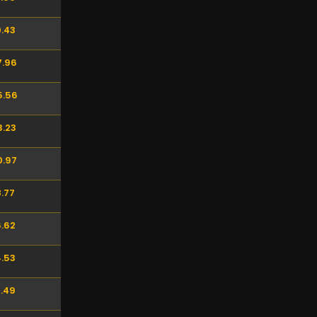
0.43
7.96
5.56
3.23
0.97
.77
.62
.53
.49