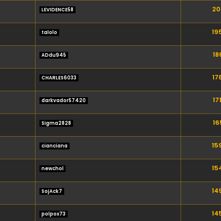
20
LEVIDENCE58
19
talolo
18
ADdu945
17
CHARLES6033
17
darkvador57420
16
Sigma2828
15
cianciana
15
newchol
14
SojAck7
14
polpox73