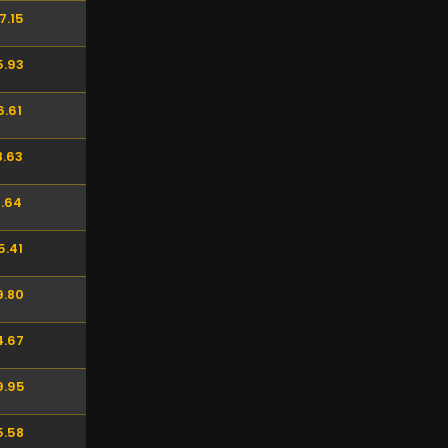
7.15
5.93
6.61
8.63
1.64
5.41
9.80
4.67
9.95
5.58