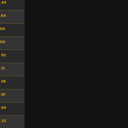
.49
.54
.00
.00
.92
.12
.35
.61
.90
.22