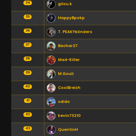
34
gilou.k
35
HappyBpokp
36
T. PEAKYblinders
37
Bachar27
38
Mad-Killer
39
M.Gouli
40
CoolBreizh
41
cdido
42
kevin73210
43
QuentinH