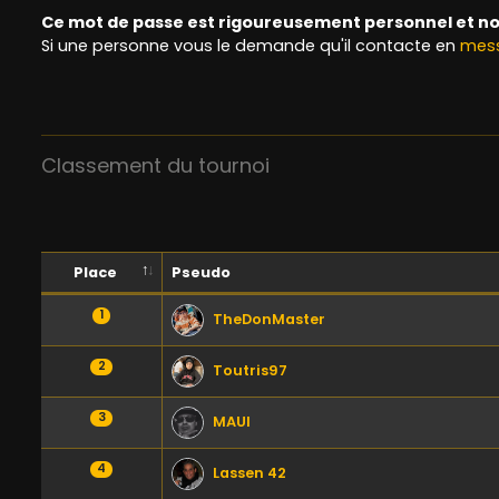
Ce mot de passe est rigoureusement personnel et no
Si une personne vous le demande qu'il contacte en
mess
Classement du tournoi
Place
Pseudo
1
TheDonMaster
2
Toutris97
3
MAUI
4
Lassen 42