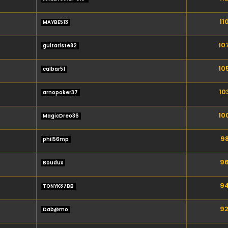
11
MAYBE513
10
guitariste82
10
calbar51
10
arnopoker37
10
MagicDreo36
98
phil56mp
96
Boudux
94
TONYK87BB
92
Dab@mo