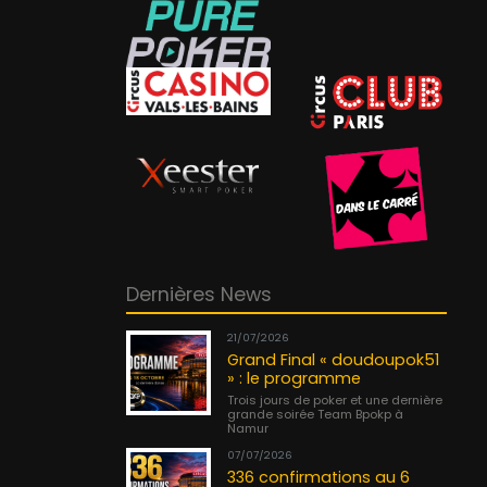
Dernières News
21/07/2026
Grand Final « doudoupok51
» : le programme
Trois jours de poker et une dernière
grande soirée Team Bpokp à
Namur
07/07/2026
336 confirmations au 6