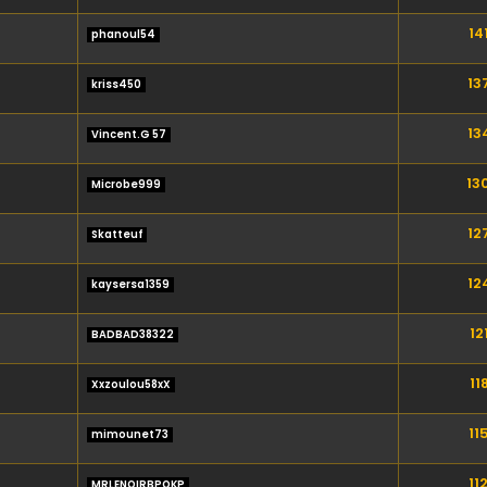
14
phanoul54
13
kriss450
13
Vincent.G 57
13
Microbe999
12
Skatteuf
12
kaysersa1359
12
BADBAD38322
11
Xxzoulou58xX
11
mimounet73
11
MRLENOIRBPOKP