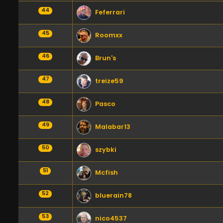
44
Feferrari
45
Roomxx
46
Brun's
47
treize59
48
Pasco
49
Malabar13
50
szybki
51
Mcfish
52
bluerain78
53
nico4537