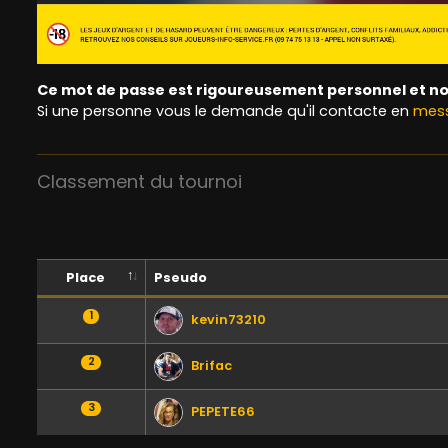
Ce mot de passe est rigoureusement personnel et no
Si une personne vous le demande qu'il contacte en
mess
Classement du tournoi
Place
Pseudo
1
kevin73210
2
Brifac
3
PEPETE66