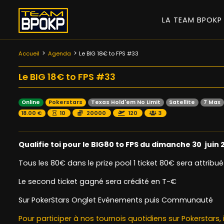
LA TEAM BPOK
Accueil
Agenda
Le BIG 18€ to FPS #33
Le BIG 18€ to FPS #33
Online
Pokerstars
Texas Hold'em No Limit
Satellite
7 Max
18.00 €
10
20000
120
3
Qualifie toi pour le BIG80 to FPS du dimanche 30 juin 
Tous les 80€ dans le prize pool 1 ticket 80€ sera attribué
Le second ticket gagné sera crédité en T-€
Sur PokerStars Onglet Evénements puis Communauté
Pour participer à nos tournois quotidiens sur Pokerstars, 