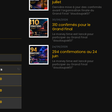
juillet
Dernière mise à jour des confirmés
avant l’organisation finale du
Grand Final “doudoupok51”
30/06/2026
310 confirmés pour le
Grand Final
Le money time est lancé pour
participer au Grand Final
“doudoupok51”
24/06/2026
294 confirmations au 24
juin
Le money time est lancé pour
participer au Grand Final
“doudoupok51”
ts
00
00
00