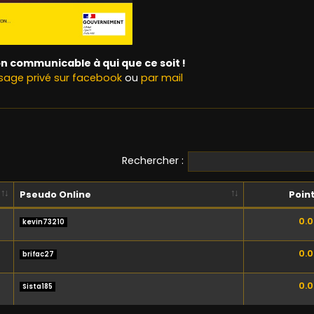
n communicable à qui que ce soit !
age privé sur facebook
ou
par mail
Rechercher :
Pseudo Online
Poin
0.
kevin73210
0.
brifac27
0.
Sista185