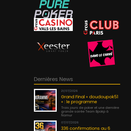
Dernières News
21/07/2026
Grand Final « doudoupok51
» : le programme
Trois jours de poker et une dernière
grande soirée Team Bpokp à
Namur
07/07/2026
336 confirmations au 6