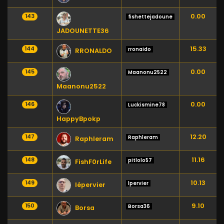
0.00
143
fishettejadoune
JADOUNETTE36
15.33
144
rronaIdo
RRONALDO
0.00
145
Maanonu2522
Maanonu2522
0.00
146
Luckismine78
HappyBpokp
12.20
147
Raphleram
Raphleram
11.16
148
pitlolo57
FishF0rLife
10.13
149
lpervier
lépervier
9.10
150
Borsa36
Borsa