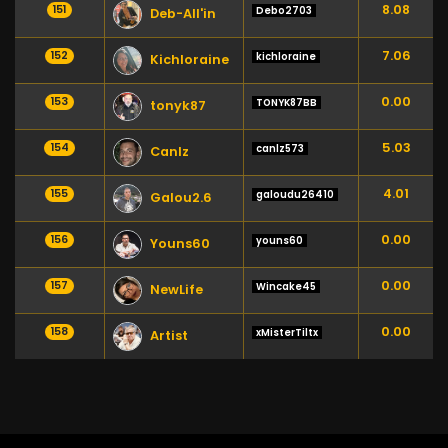
8.08
151
Debo2703
Deb-All'in
7.06
152
kichloraine
Kichloraine
0.00
153
TONYK87BB
tonyk87
5.03
154
canlz573
Canlz
4.01
155
galoudu26410
Galou2.6
0.00
156
youns60
Youns60
0.00
157
Wincake45
NewLife
0.00
158
xMisterTiltx
Artist