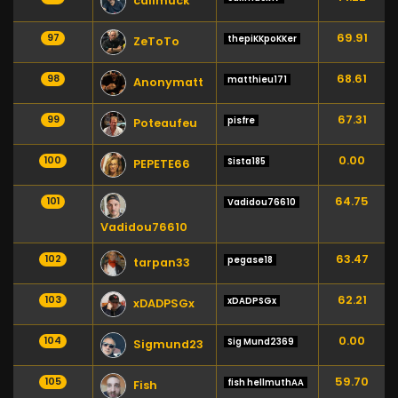
callmuck
69.91
97
thepiKKpoKKer
ZeToTo
68.61
98
matthieu171
Anonymatt
67.31
99
pisfre
Poteaufeu
0.00
100
Sista185
PEPETE66
64.75
101
Vadidou76610
Vadidou76610
63.47
102
pegase18
tarpan33
62.21
103
xDADPSGx
xDADPSGx
0.00
104
Sig Mund2369
Sigmund23
59.70
105
fish hellmuthAA
Fish