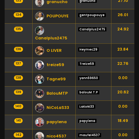
27.10
133
granucho
granucho
26.01
134
gentpoupouye
POUPOUYE
24.92
135
Canalplus2475
Canalplus2475
23.84
136
Heymec29
O LIVER
22.76
137
Treize59
treize59
0.00
138
yann59650
Tagne99
20.62
139
balouM.T.P
BalouMTP
0.00
140
LaKoNi33
NiCoLaS33
18.49
141
papylena
papylena
0.00
142
maufel4537
nico4537