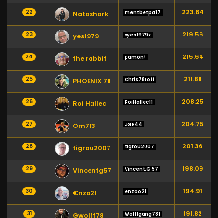
223.64
22
mentbetpa17
Natashark
219.56
23
xyes1979x
yes1979
215.64
24
pamont
the rabbit
211.88
25
Chris78toff
PHOENIX 78
208.25
26
RoiHallec11
Roi Hallec
204.75
27
JGE44
Om713
201.36
28
tigrou2007
tigrou2007
198.09
29
Vincent.G 57
Vincentg57
194.91
30
enzoo21
€nzo21
191.82
31
Wolffgang781
Gwolff78