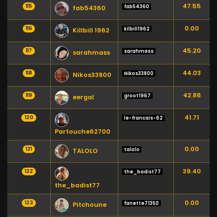
47.55
115
fab54360
fab54360
0.00
116
kilbill1962
Killbill 1962
45.20
117
sarahmass
sarahmass
44.03
118
Nikos33800
Nikos33800
42.86
119
groot1967
eergal
41.71
120
le-francais-62
Partouche62700
0.00
121
talolo
TALOLO
39.40
122
the_badist77
the_badist77
0.00
123
fanette71350
Pitchoune