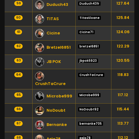
127.64
59
Duduch43fr
Duduch43
125.84
60
TitasSloane
TITAS
124.06
61
Cicine71
Cicine
122.29
62
bretzel6851
Bretzel6851
120.55
63
jbpok5923
JB POK
118.83
64
CrushTaCrure
CrushTaCrure
117.12
65
Microbe999
Microbe999
115.44
66
NoDoubt92
NoDoubt
113.77
67
bernanke705
Bernanke
112.12
68
aslo78
Aslo78