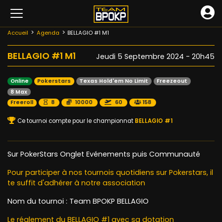
Accueil
Agenda
BELLAGIO #1 M1
BELLAGIO #1 M1
Jeudi 5 Septembre 2024 - 20h45
Online
Pokerstars
Texas Hold'em No Limit
Freezeout
8 Max
Freeroll
8
10000
60
158
Ce tournoi compte pour le championnat
BELLAGIO #1
Sur PokerStars Onglet Evénements puis Communauté
Pour participer à nos tournois quotidiens sur Pokerstars, il
te suffit d'adhérer à notre association
Nom du tournoi : Team BPOKP BELLAGIO
Le réglement du BELLAGIO #1 avec sa dotation