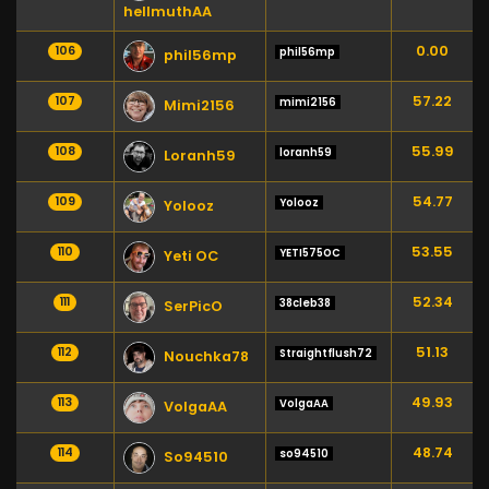
hellmuthAA
0.00
106
phil56mp
phil56mp
57.22
107
mimi2156
Mimi2156
55.99
108
loranh59
Loranh59
54.77
109
Yolooz
Yolooz
53.55
110
YETI575OC
Yeti OC
52.34
111
38cleb38
SerPicO
51.13
112
Straightflush72
Nouchka78
49.93
113
VolgaAA
VolgaAA
48.74
114
so94510
So94510