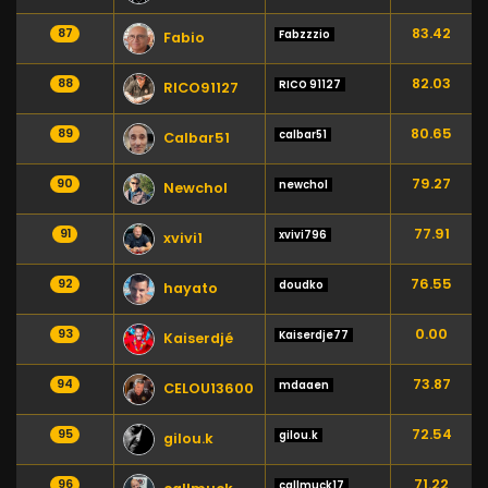
83.42
87
Fabzzzio
Fabio
82.03
88
RICO 91127
RICO91127
80.65
89
calbar51
Calbar51
79.27
90
newchol
Newchol
77.91
91
xvivi796
xvivi1
76.55
92
doudko
hayato
0.00
93
Kaiserdje77
Kaiserdjé
73.87
94
mdaaen
CELOU13600
72.54
95
gilou.k
gilou.k
71.22
96
callmuck17