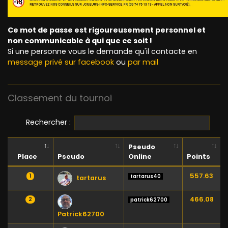
Ce mot de passe est rigoureusement personnel et
non communicable à qui que ce soit !
Si une personne vous le demande qu'il contacte en
message privé sur facebook
ou
par mail
Classement du tournoi
Rechercher :
Pseudo
Place
Pseudo
Online
Points
557.63
1
tartarus40
tartarus
466.08
2
patrick62700
Patrick62700