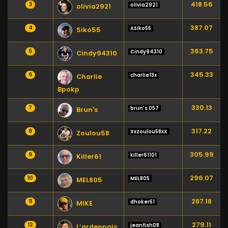
418.56
3
olivia2921
olivia2921
387.07
4
ASiko55
Siko55
363.75
5
Cindy94310
Cindy94310
345.33
6
charlie13x
Charlie
Bpokp
330.13
7
brun's 057
Brun's
317.22
8
Xxzoulou58xX
Zoulou58
305.99
9
killer61101
Killer61
296.07
10
MEL805
MEL805
287.18
11
dhoker51
MIKE
279.11
12
jeanfish08
L’ardennais