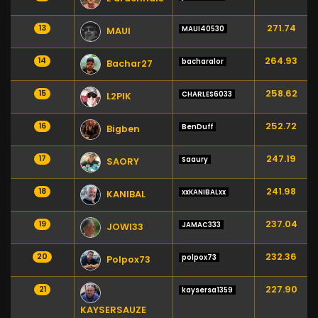
271.74
13
MAUI40530
MAUI
264.93
14
bacharalor
Bachar27
258.62
15
CHARLES6033
L2PIK
252.72
16
BenDuff
Bigben
247.19
17
Saaury
SAORY
241.98
18
xxKANIBALxx
KANIBAL
237.04
19
JAMAC333
JOWI33
232.36
20
polpox73
Polpox73
227.90
21
kaysersa1359
KAYSERSAUZE