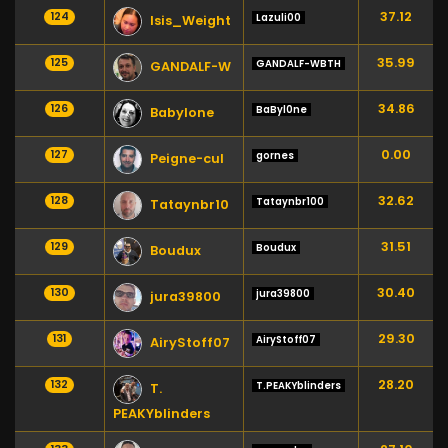
37.12
124
Lazuli00
Isis_Weight
35.99
125
GANDALF-WBTH
GANDALF-W
34.86
126
BaByl0ne
Babylone
0.00
127
gornes
Peigne-cul
32.62
128
Tataynbr100
Tataynbr10
31.51
129
Boudux
Boudux
30.40
130
jura39800
jura39800
29.30
131
AiryStoff07
AiryStoff07
28.20
132
T.PEAKYblinders
T.
PEAKYblinders