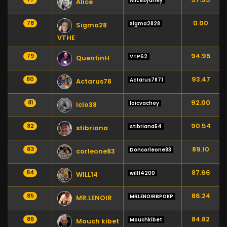
Alicesydney
Alice
0.00
78
Sigma2828
Sigma28
VTHE
94.95
79
VTP62
QuentinH
93.47
80
Actarus7871
Actarus78
92.00
81
loicvachey
iclo38
90.54
82
stibriana54
stibriana
89.10
83
Doncorleone83
corleone83
87.66
84
will14200
WILL14
86.24
85
MRLENOIRBPOKP
MR.LENOIR
84.82
86
Mouchkibet
Mouch kibet