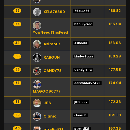
188.82
32
76XELA76
XELA76390
185.90
33
ElPoulycroc
YouNeedThisFeed
183.06
34
Asimour
Asimour
180.29
35
MarleyBaun
RABOUN
177.58
36
Candy-FPC
CANDY78
174.94
37
darkvador57420
MAGOO90777
172.36
38
jb161007
Jl16
169.83
39
clanic13
Clanic
167.35
40
ptrclicli28
ptrclicli28