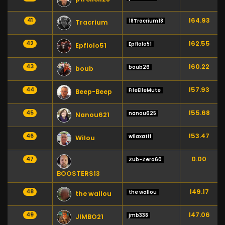
164.93
41
18Tracrium18
Tracrium
162.55
42
Epflolo51
Epflolo51
160.22
43
boub26
boub
157.93
44
FileElleMute
Beep-Beep
155.68
45
nanou625
Nanou621
153.47
46
wilaxatif
Wilou
0.00
47
Zub-Zero60
BOOSTERS13
149.17
48
the wallou
the wallou
147.06
49
jmb338
JIMBO21