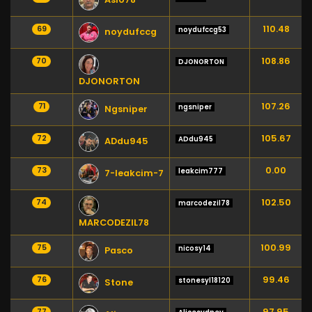
110.48
69
noydufccg53
noydufccg
108.86
70
DJONORTON
DJONORTON
107.26
71
ngsniper
Ngsniper
105.67
72
ADdu945
ADdu945
0.00
73
leakcim777
7-leakcim-7
102.50
74
marcodezil78
MARCODEZIL78
100.99
75
nicosy14
Pasco
99.46
76
stonesyl18120
Stone
97.95
77