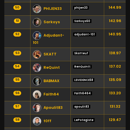
144.99
50
phijen33
PHIJEN33
142.96
51
Sarkoys50
Sarkoys
140.95
52
adjudant-101
Adjudant-
101
138.97
53
Skatteuf
SKATT
137.02
54
RenQuintt
ReQuint
135.09
55
LEVIDENCE58
BABMAX
133.20
56
Faith6464
Faith64
131.32
57
apoulit83
Apoulit83
129.47
58
LePotagiste
t0ff