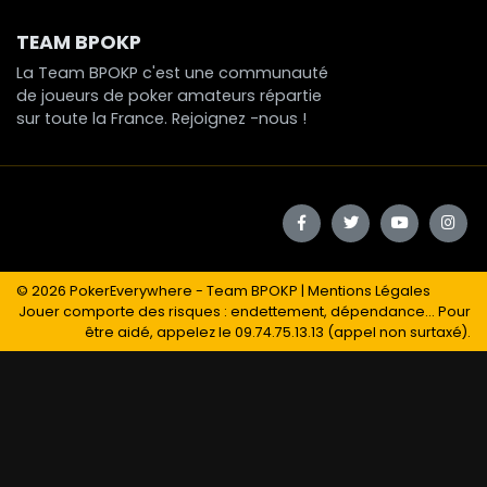
TEAM BPOKP
La Team BPOKP c'est une communauté
de joueurs de poker amateurs répartie
sur toute la France. Rejoignez -nous !
© 2026
PokerEverywhere
- Team BPOKP |
Mentions Légales
Jouer comporte des risques : endettement, dépendance... Pour
être aidé, appelez le 09.74.75.13.13 (appel non surtaxé).