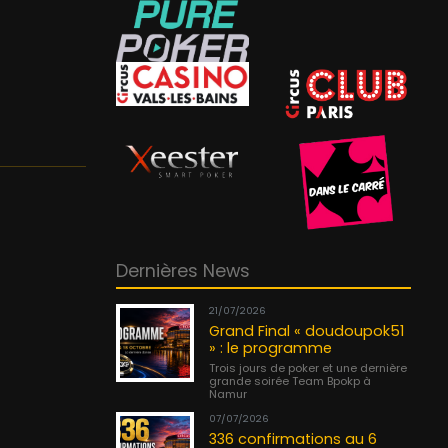
Dernières News
21/07/2026
Grand Final « doudoupok51
» : le programme
Trois jours de poker et une dernière
grande soirée Team Bpokp à
Namur
07/07/2026
336 confirmations au 6