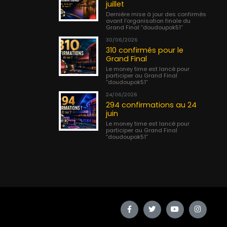
juillet
Dernière mise à jour des confirmés
avant l’organisation finale du
Grand Final “doudoupok51”
30/06/2026
310 confirmés pour le
Grand Final
Le money time est lancé pour
participer au Grand Final
“doudoupok51”
24/06/2026
294 confirmations au 24
juin
Le money time est lancé pour
participer au Grand Final
“doudoupok51”