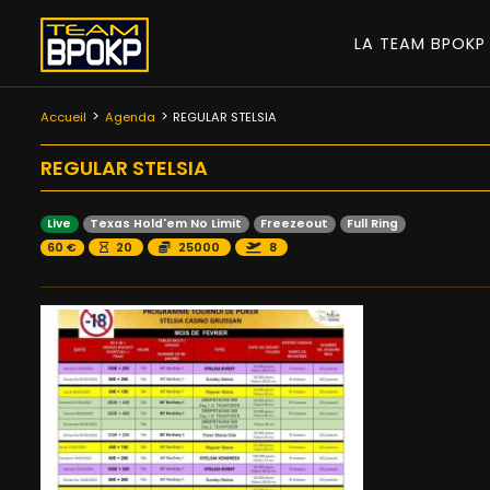
LA TEAM BPOK
Accueil
Agenda
REGULAR STELSIA
REGULAR STELSIA
Live
Texas Hold'em No Limit
Freezeout
Full Ring
60 €
20
25000
8