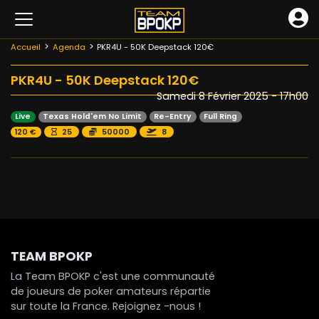
Accueil
Agenda
PKR4U - 50K Deepstack 120€
PKR4U - 50K Deepstack 120€
Samedi 8 Février 2025 - 17h00
Live
Texas Hold'em No Limit
Re-Entry
Full Ring
120 €
25
50000
8
TEAM BPOKP
La Team BPOKP c'est une communauté
de joueurs de poker amateurs répartie
sur toute la France. Rejoignez -nous !