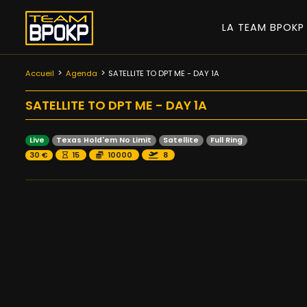
LA TEAM BPOK
Accueil
Agenda
SATELLITE TO DPT ME - DAY 1A
SATELLITE TO DPT ME - DAY 1A
Live
Texas Hold'em No Limit
Satellite
Full Ring
30 €
15
10000
8