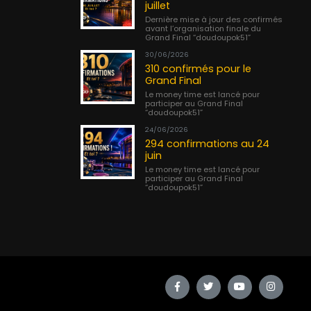
juillet
Dernière mise à jour des confirmés
avant l’organisation finale du
Grand Final “doudoupok51”
30/06/2026
310 confirmés pour le
Grand Final
Le money time est lancé pour
participer au Grand Final
“doudoupok51”
24/06/2026
294 confirmations au 24
juin
Le money time est lancé pour
participer au Grand Final
“doudoupok51”