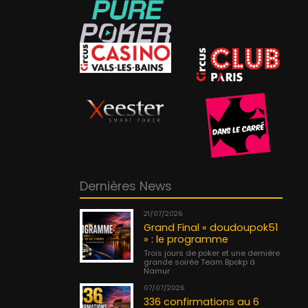
Dernières News
21/07/2026
Grand Final « doudoupok51
» : le programme
Trois jours de poker et une dernière
grande soirée Team Bpokp à
Namur
07/07/2026
336 confirmations au 6