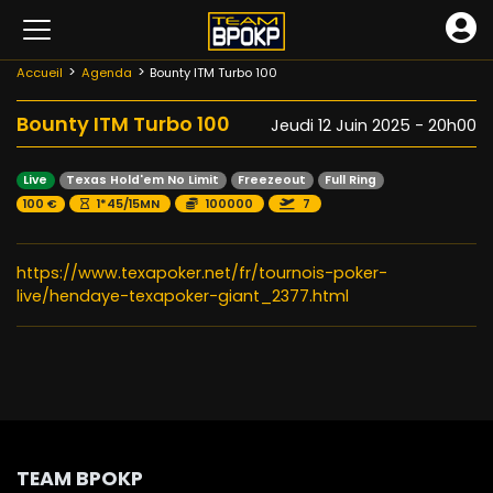
Accueil
Agenda
Bounty ITM Turbo 100
Bounty ITM Turbo 100
Jeudi 12 Juin 2025 - 20h00
Live
Texas Hold'em No Limit
Freezeout
Full Ring
100 €
1*45/15MN
100000
7
https://www.texapoker.net/fr/tournois-poker-
live/hendaye-texapoker-giant_2377.html
TEAM BPOKP