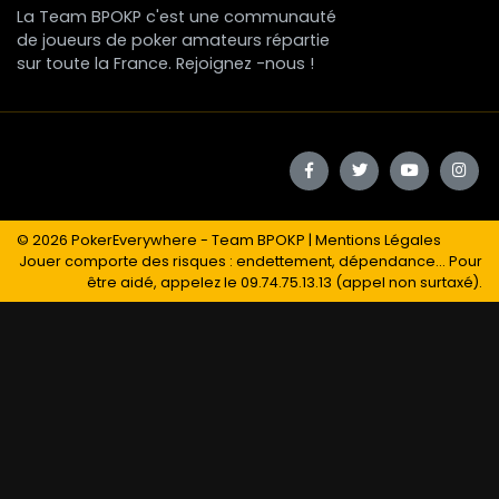
La Team BPOKP c'est une communauté
de joueurs de poker amateurs répartie
sur toute la France. Rejoignez -nous !
© 2026
PokerEverywhere
- Team BPOKP |
Mentions Légales
Jouer comporte des risques : endettement, dépendance... Pour
être aidé, appelez le 09.74.75.13.13 (appel non surtaxé).