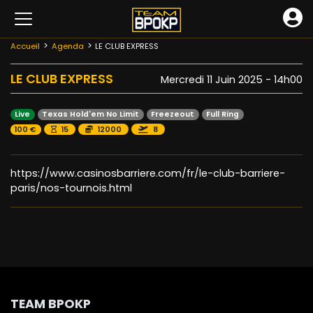
Accueil
Agenda
LE CLUB EXPRESS
LE CLUB EXPRESS
Mercredi 11 Juin 2025 - 14h00
Live
Texas Hold'em No Limit
Freezeout
Full Ring
100 €
15
12000
8
https://www.casinosbarriere.com/fr/le-club-barriere-
paris/nos-tournois.html
TEAM BPOKP