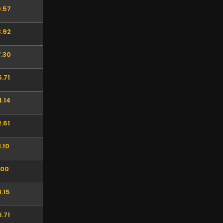
.57
.92
.30
.71
.14
.61
.10
.00
.15
.71