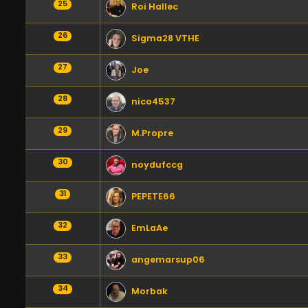
25
Roi Hallec
26
Sigma28 VTHE
27
Joe
28
nico4537
29
M.Propre
30
noydufccg
31
PEPETE66
32
EmLaAe
33
angemarsup06
34
Morbak