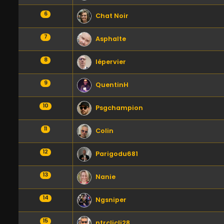
6
Chat Noir
7
Asphalte
8
lépervier
9
QuentinH
10
Psgchampion
11
Colin
12
Parigodu681
13
Nanie
14
Ngsniper
15
ptrclicli28