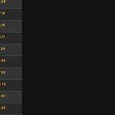
.29
.19
.15
.17
.24
.35
.52
.72
.97
.25