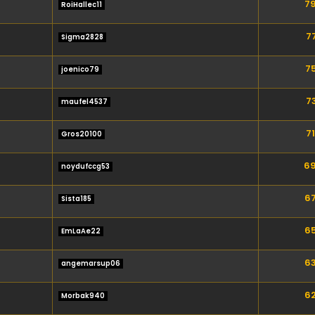
79
RoiHallec11
77
Sigma2828
75
joenico79
73
maufel4537
71
Gros20100
69
noydufccg53
67
Sista185
65
EmLaAe22
63
angemarsup06
62
Morbak940