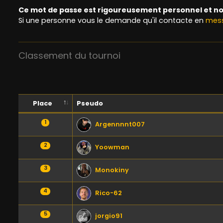
Ce mot de passe est rigoureusement personnel et no
Si une personne vous le demande qu'il contacte en
mess
Classement du tournoi
Place
Pseudo
1
Argennnnt007
2
Yoowman
3
Monokiny
4
Rico-62
5
jorgio91