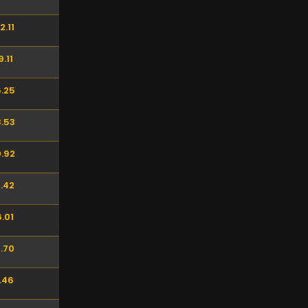
2.11
.11
.25
.53
.92
.42
.01
.70
.46