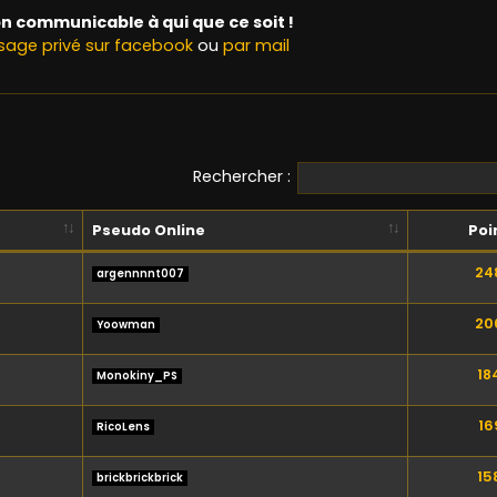
n communicable à qui que ce soit !
age privé sur facebook
ou
par mail
Rechercher :
Pseudo Online
Poi
24
argennnnt007
20
Yoowman
18
Monokiny_PS
16
RicoLens
15
brickbrickbrick