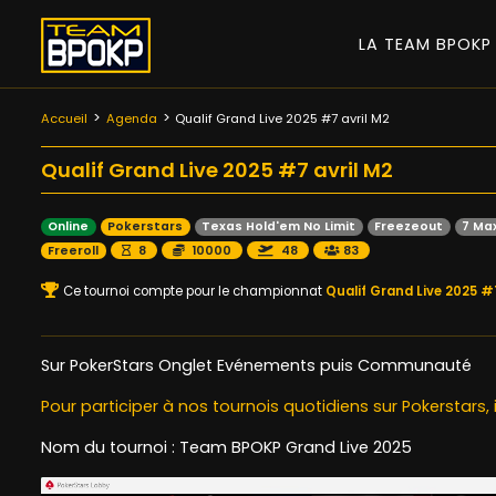
LA TEAM BPOK
Accueil
Agenda
Qualif Grand Live 2025 #7 avril M2
Qualif Grand Live 2025 #7 avril M2
Online
Pokerstars
Texas Hold'em No Limit
Freezeout
7 Ma
Freeroll
8
10000
48
83
Ce tournoi compte pour le championnat
Qualif Grand Live 2025 #
Sur PokerStars Onglet Evénements puis Communauté
Pour participer à nos tournois quotidiens sur Pokerstars, 
Nom du tournoi : Team BPOKP Grand Live 2025