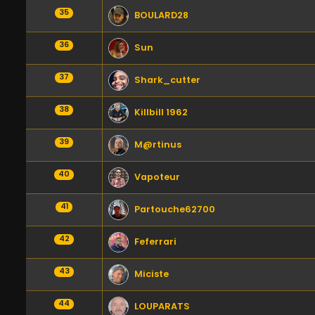
35
BOULARD28
36
Sun
37
Shark_cutter
38
Killbill 1962
39
M@rtinus
40
Vapoteur
41
Partouche62700
42
Feferrari
43
Miciste
44
LOUPARATS