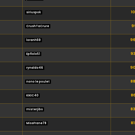
10
siriuspok
99
CrushTaCrure
96
loranh59
93
Epflolo51
90
rynaldo46
88
nono le poulet
86
KIKIC40
83
misterjibs
81
MissFrane78