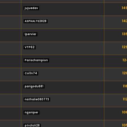
14
jujuedav
14
ASPHALTE2828
13
lpervier
12
VTP62
12
Parischampion
12
Col1n74
11
parigodu681
11
nathalie080773
10
ngsniper
10
ptrclicli28