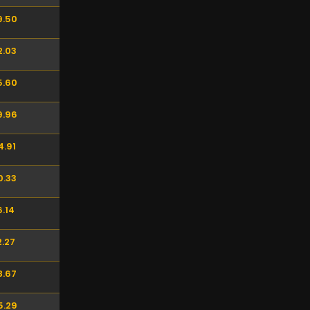
9.50
2.03
5.60
9.96
4.91
0.33
6.14
2.27
8.67
5.29