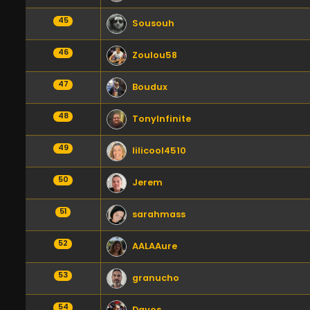
45
Sousouh
46
Zoulou58
47
Boudux
48
TonyInfinite
49
lilicool4510
50
Jerem
51
sarahmass
52
AALAAure
53
granucho
54
Davos