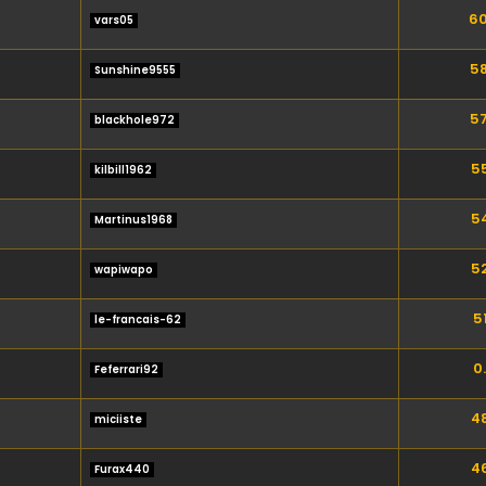
60
vars05
58
Sunshine9555
57
blackhole972
55
kilbill1962
54
Martinus1968
52
wapiwapo
51
le-francais-62
0
Feferrari92
48
miciiste
46
Furax440