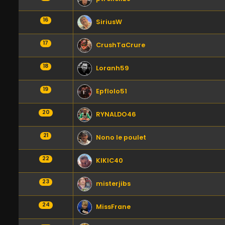
16
SiriusW
17
CrushTaCrure
18
Loranh59
19
Epflolo51
20
RYNALDO46
21
Nono le poulet
22
KIKIC40
23
misterjibs
24
MissFrane