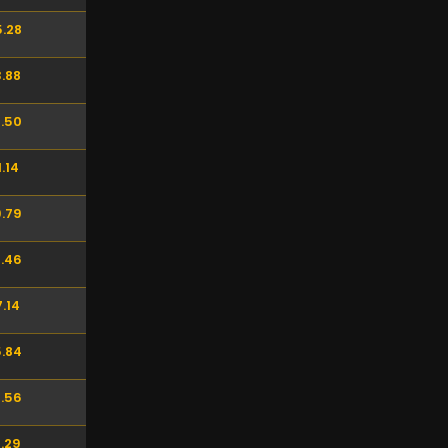
.28
.88
.50
.14
.79
.46
.14
.84
.56
.29