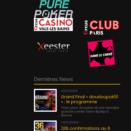
Dernières News
21/07/2026
Grand Final « doudoupok51
» : le programme
Trois jours de poker et une dernière
grande soirée Team Bpokp à
Namur
07/07/2026
336 confirmations au 6