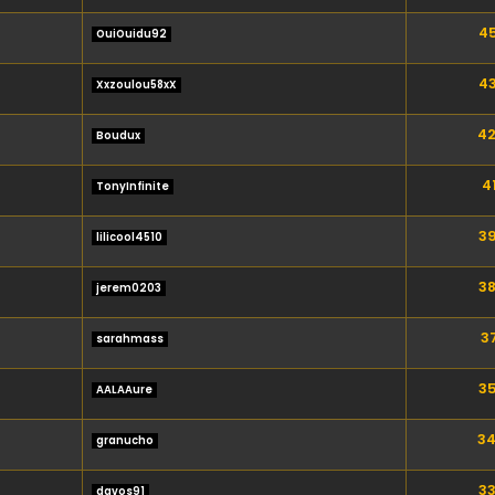
45
OuiOuidu92
43
Xxzoulou58xX
42
Boudux
41
TonyInfinite
39
lilicool4510
38
jerem0203
37
sarahmass
35
AALAAure
34
granucho
33
davos91