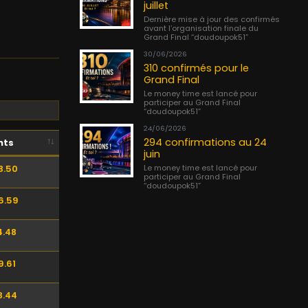
juillet
Dernière mise à jour des confirmés
avant l’organisation finale du
Grand Final “doudoupok51”
30/06/2026
310 confirmés pour le
Grand Final
Le money time est lancé pour
participer au Grand Final
“doudoupok51”
24/06/2026
294 confirmations au 24
nts
juin
Le money time est lancé pour
8.50
participer au Grand Final
“doudoupok51”
6.59
4.48
9.61
8.44