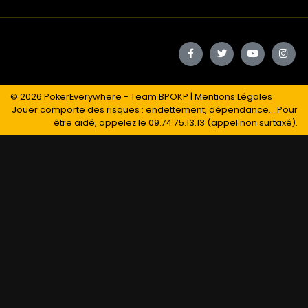
© 2026
PokerEverywhere
- Team BPOKP |
Mentions Légales
Jouer comporte des risques : endettement, dépendance... Pour
être aidé, appelez le 09.74.75.13.13 (appel non surtaxé).