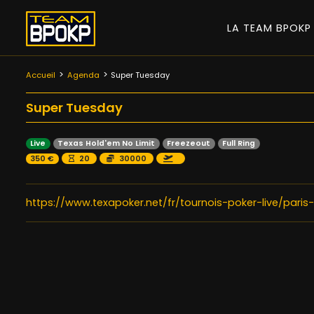
LA TEAM BPOK
Accueil
Agenda
Super Tuesday
Super Tuesday
Live
Texas Hold'em No Limit
Freezeout
Full Ring
350 €
20
30000
https://www.texapoker.net/fr/tournois-poker-live/paris