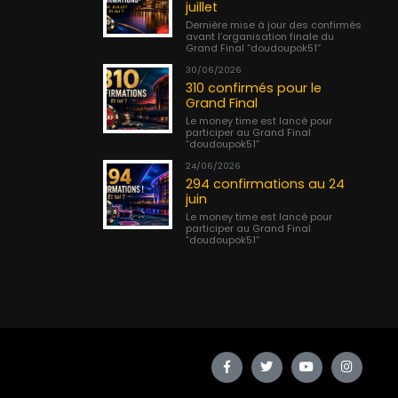
juillet
Dernière mise à jour des confirmés
avant l’organisation finale du
Grand Final “doudoupok51”
30/06/2026
310 confirmés pour le
Grand Final
Le money time est lancé pour
participer au Grand Final
“doudoupok51”
24/06/2026
294 confirmations au 24
juin
Le money time est lancé pour
participer au Grand Final
“doudoupok51”