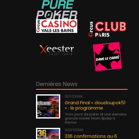
Dernières News
21/07/2026
Grand Final « doudoupok51
» : le programme
Trois jours de poker et une dernière
grande soirée Team Bpokp à
Namur
07/07/2026
336 confirmations au 6