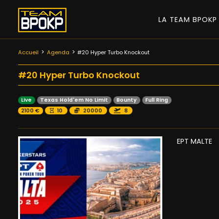
LA TEAM BPOK
Accueil
Agenda
#20 Hyper Turbo Knockout
#20 Hyper Turbo Knockout
Live
Texas Hold'em No Limit
Bounty
Full Ring
2100 €
10
20000
8
EPT MALTE