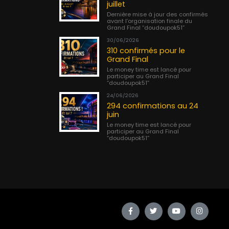
juillet
Dernière mise à jour des confirmés
avant l’organisation finale du
Grand Final “doudoupok51”
30/06/2026
310 confirmés pour le
Grand Final
Le money time est lancé pour
participer au Grand Final
“doudoupok51”
24/06/2026
294 confirmations au 24
juin
Le money time est lancé pour
participer au Grand Final
“doudoupok51”