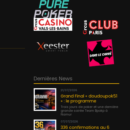
Dernières News
21/07/2026
Grand Final « doudoupok51
» : le programme
Trois jours de poker et une dernière
grande soirée Team Bpokp à
Namur
07/07/2026
336 confirmations au 6