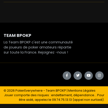
TEAM BPOKP
La Team BPOKP c'est une communauté
de joueurs de poker amateurs répartie
sur toute la France. Rejoignez -nous !
© 2026
PokerEverywhere
- Team BPOKP |
Mentions Légales
Jouer comporte des risques : endettement, dépendance... Pour
être aidé, appelez le 09.74.75.13.13 (appel non surtaxé).