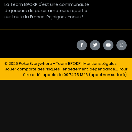
La Team BPOKP c'est une communauté
de joueurs de poker amateurs répartie
sur toute la France. Rejoignez -nous !
© 2026
PokerEverywhere
- Team BPOKP |
Mentions Légales
Jouer comporte des risques : endettement, dépendance... Pour
être aidé, appelez le 09.74.75.13.13 (appel non surtaxé).