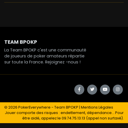
TEAM BPOKP
La Team BPOKP c'est une communauté
de joueurs de poker amateurs répartie
sur toute la France. Rejoignez -nous !
© 2026
PokerEverywhere
- Team BPOKP |
Mentions Légales
Jouer comporte des risques : endettement, dépendance... Pour
être aidé, appelez le 09.74.75.13.13 (appel non surtaxé).