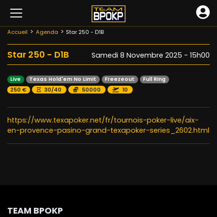
Accueil
Agenda
Star 250 - D1B
Star 250 - D1B
Samedi 8 Novembre 2025 - 15h00
Live
Texas Hold'em No Limit
Freezeout
Full Ring
250 €
30/40
50000
10
https://www.texapoker.net/fr/tournois-poker-live/aix-
en-provence-pasino-grand-texapoker-series_2602.html
TEAM BPOKP