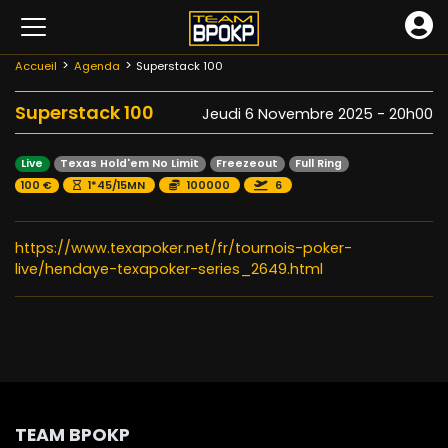
Accueil
Agenda
Superstack 100
Superstack 100
Jeudi 6 Novembre 2025 - 20h00
Live
Texas Hold'em No Limit
Freezeout
Full Ring
100 €
1*45/15MN
100000
6
https://www.texapoker.net/fr/tournois-poker-
live/hendaye-texapoker-series_2649.html
TEAM BPOKP