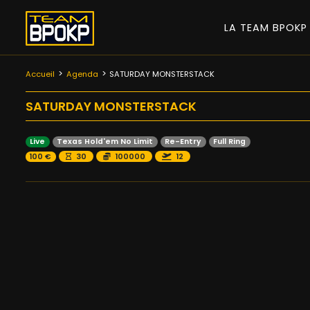
LA TEAM BPOK
Accueil
Agenda
SATURDAY MONSTERSTACK
SATURDAY MONSTERSTACK
Live
Texas Hold'em No Limit
Re-Entry
Full Ring
100 €
30
100000
12