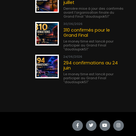
juillet
Dernière mise à jour des confirmés
avant l’organisation finale du
Grand Final “doudoupok51”
30/06/2026
310 confirmés pour le
Grand Final
Le money time est lancé pour
participer au Grand Final
“doudoupok51”
24/06/2026
294 confirmations au 24
juin
Le money time est lancé pour
participer au Grand Final
“doudoupok51”