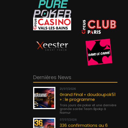
Dernières News
21/07/2026
Grand Final « doudoupok51
» : le programme
Trois jours de poker et une dernière
grande soirée Team Bpokp à
Namur
07/07/2026
336 confirmations au 6