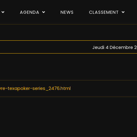
P
AGENDA
NEWS
CLASSEMENT
Jeudi 4 Décembre 2
avre-texapoker-series_2476.html