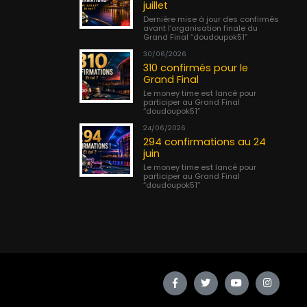
juillet
Dernière mise à jour des confirmés
avant l’organisation finale du
Grand Final “doudoupok51”
30/06/2026
310 confirmés pour le
Grand Final
Le money time est lancé pour
participer au Grand Final
“doudoupok51”
24/06/2026
294 confirmations au 24
juin
Le money time est lancé pour
participer au Grand Final
“doudoupok51”