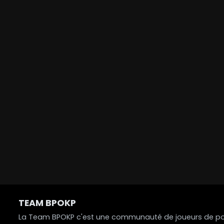
TEAM BPOKP
La Team BPOKP c'est une communauté de joueurs de poke