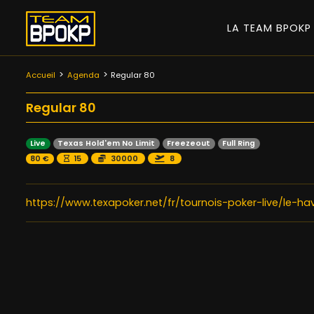
LA TEAM BPOK
Accueil
Agenda
Regular 80
Regular 80
Live
Texas Hold'em No Limit
Freezeout
Full Ring
80 €
15
30000
8
https://www.texapoker.net/fr/tournois-poker-live/le-h