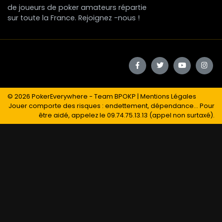
de joueurs de poker amateurs répartie
sur toute la France. Rejoignez -nous !
© 2026
PokerEverywhere
- Team BPOKP |
Mentions Légales
Jouer comporte des risques : endettement, dépendance... Pour
être aidé, appelez le 09.74.75.13.13 (appel non surtaxé).