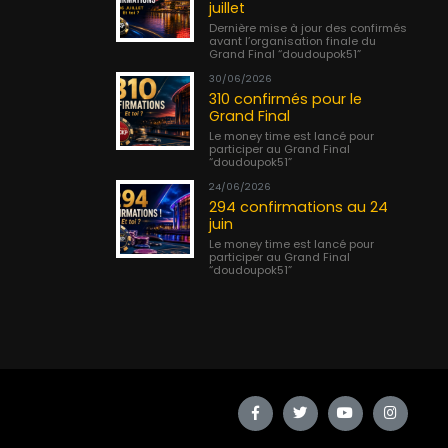
juillet
Dernière mise à jour des confirmés
avant l’organisation finale du
Grand Final “doudoupok51”
30/06/2026
310 confirmés pour le
Grand Final
Le money time est lancé pour
participer au Grand Final
“doudoupok51”
24/06/2026
294 confirmations au 24
juin
Le money time est lancé pour
participer au Grand Final
“doudoupok51”