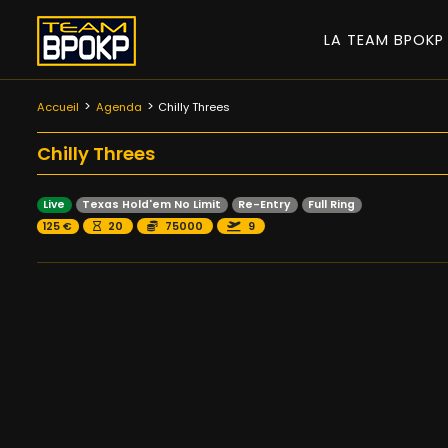
LA TEAM BPOK
Accueil
Agenda
Chilly Threes
Chilly Threes
Live
Texas Hold'em No Limit
Re-Entry
Full Ring
125 €
20
75000
9