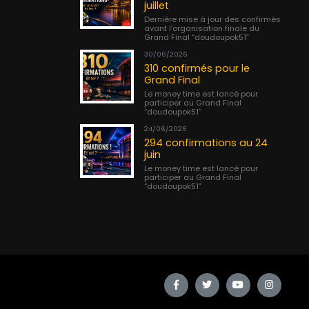
juillet
Dernière mise à jour des confirmés
avant l’organisation finale du
Grand Final “doudoupok51”
30/06/2026
310 confirmés pour le
Grand Final
Le money time est lancé pour
participer au Grand Final
“doudoupok51”
24/06/2026
294 confirmations au 24
juin
Le money time est lancé pour
participer au Grand Final
“doudoupok51”