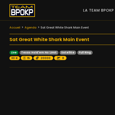
LA TEAM BPOK
Accueil
Agenda
Sat Great White Shark Main Event
Sat Great White Shark Main Event
Live
Texas Hold'em No Limit
Satellite
Full Ring
30 €
15
20000
8