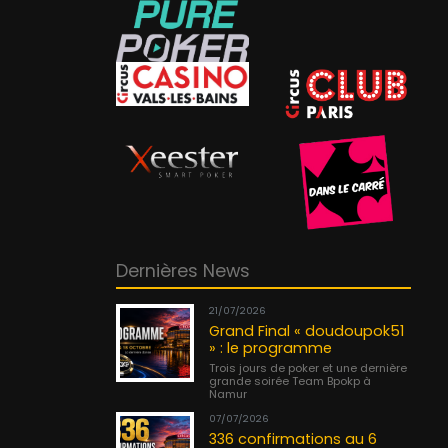
Dernières News
21/07/2026
Grand Final « doudoupok51
» : le programme
Trois jours de poker et une dernière
grande soirée Team Bpokp à
Namur
07/07/2026
336 confirmations au 6