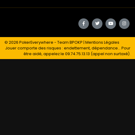
© 2026
PokerEverywhere
- Team BPOKP |
Mentions Légales
Jouer comporte des risques : endettement, dépendance... Pour
être aidé, appelez le 09.74.75.13.13 (appel non surtaxé).