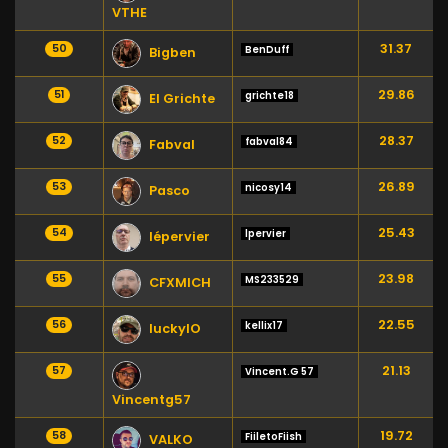
VTHE
31.37
50
BenDuff
Bigben
29.86
51
grichte18
El Grichte
28.37
52
fabval84
Fabval
26.89
53
nicosy14
Pasco
25.43
54
lpervier
lépervier
23.98
55
MS233529
CFXMICH
22.55
56
kellix17
luckyIO
21.13
57
Vincent.G 57
Vincentg57
19.72
58
FiiletoFiish
VALKO