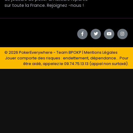
sur toute la France. Rejoignez -nous !
© 2026
PokerEverywhere
- Team BPOKP |
Mentions Légales
Jouer comporte des risques : endettement, dépendance... Pour
être aidé, appelez le 09.74.75.13.13 (appel non surtaxé).