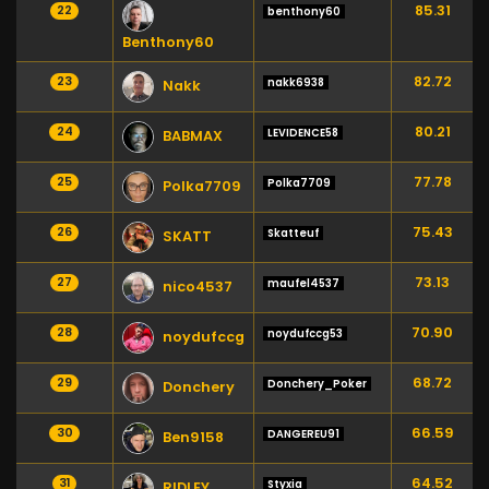
85.31
22
benthony60
Benthony60
82.72
23
nakk6938
Nakk
80.21
24
LEVIDENCE58
BABMAX
77.78
25
Polka7709
Polka7709
75.43
26
Skatteuf
SKATT
73.13
27
maufel4537
nico4537
70.90
28
noydufccg53
noydufccg
68.72
29
Donchery_Poker
Donchery
66.59
30
DANGEREU91
Ben9158
64.52
31
Styxia
RIDLEY