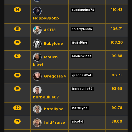
110.43
14
Luckismine78
HappyBpokp
106.71
15
thierry13006
AKT13
103.20
16
BaByl0ne
Babylone
99.88
17
Mouchkibet
Mouch
kibet
96.71
18
gregoss054
Gregoss54
93.68
19
barbouille67
barbouille67
90.78
20
hotallyho
hotallyho
88.00
21
nico54
fold4raise