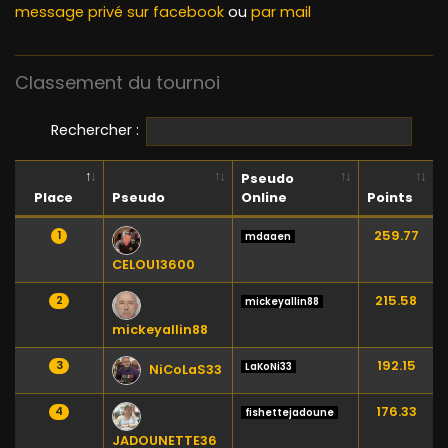
message privé sur facebook
ou
par mail
Classement du tournoi
Rechercher :
Pseudo
Place
Pseudo
Online
Points
259.77
1
mdaaen
CELOU13600
215.58
2
mickeyallin88
mickeyallin88
192.15
3
LaKoNi33
NiCoLaS33
176.33
4
fishettejadoune
JADOUNETTE36