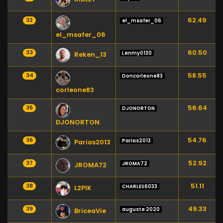
62.49
32
el_msafer_06
el_msafer_06
60.50
33
Lenmy0130
Reken_13
58.55
34
Doncorleone83
corleone83
56.64
35
DJONORTON
DJONORTON
54.76
36
Parias2013
Parias2013
52.92
37
JROMA72
JROMA72
51.11
38
CHARLES6033
L2PIK
49.33
39
auguste 2020
BriceaVie