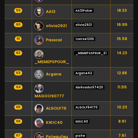
18.33
59
AA13Poker
AA13
16.95
60
olivia2921
olivia2921
15.58
61
tsetse1205
Passcal
14.23
62
_MEMEPASPEUR_21
_MEMEPSPOUR_
12.88
63
Argane42
Argane
11.55
64
darkvador57420
MAGOO90777
10.23
65
ALGOLF94170
ALGOLF75
8.91
66
KIKIC40
KIKIC40
7.61
67
pisfre
Poteaufeu