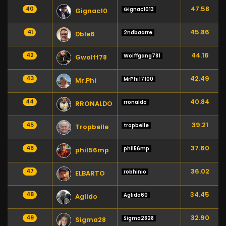
47.58
40
Gignac1013
Gignac10
45.86
41
2ndbaarre
Dble6
44.16
42
Wolffgang781
Gwolff78
42.49
43
MrPhi17100
Mr.Phi
40.84
44
rronaIdo
RRONALDO
39.21
45
tropbelle
Tropbelle
37.60
46
phil56mp
phil56mp
36.02
47
robhinio
ELBARTO
34.45
48
Aglido60
Aglido
32.90
49
Sigma2828
Sigma28