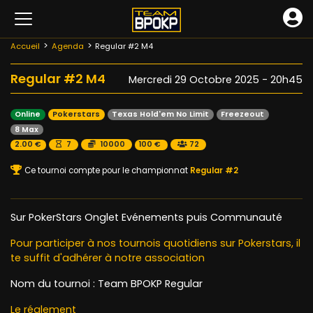
Accueil
Agenda
Regular #2 M4
Regular #2 M4
Mercredi 29 Octobre 2025 - 20h45
Online
Pokerstars
Texas Hold'em No Limit
Freezeout
8 Max
2.00 €
7
10000
100 €
72
Ce tournoi compte pour le championnat
Regular #2
Sur PokerStars Onglet Evénements puis Communauté
Pour participer à nos tournois quotidiens sur Pokerstars, il
te suffit d'adhérer à notre association
Nom du tournoi : Team BPOKP Regular
Le réglement