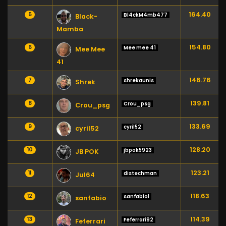
164.40
5
Bl4ckM4mb477
Black-
Mamba
154.80
6
Mee mee 41
Mee Mee
41
146.76
7
shrekaunis
Shrek
139.81
8
Crou_psg
Crou_psg
133.69
9
cyril52
cyril52
128.20
10
jbpok5923
JB POK
123.21
11
distechman
Jul64
118.63
12
sanfabiol
sanfabio
114.39
13
Feferrari92
Feferrari