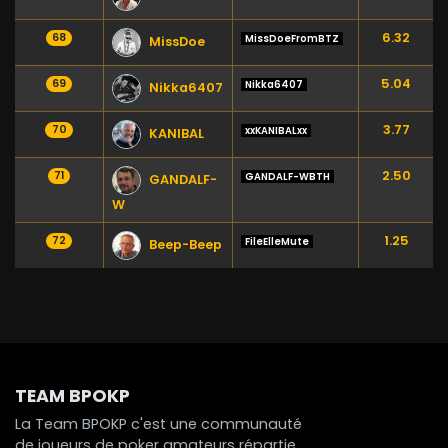
6.32
68
MissDoeFromBTZ
MissDoe
5.04
69
Nikka6407
Nikka6407
3.77
70
xxKANIBALxx
KANIBAL
2.50
71
GANDALF-WBTH
GANDALF-
W
1.25
72
FileElleMute
Beep-Beep
TEAM BPOKP
La Team BPOKP c'est une communauté
de joueurs de poker amateurs répartie