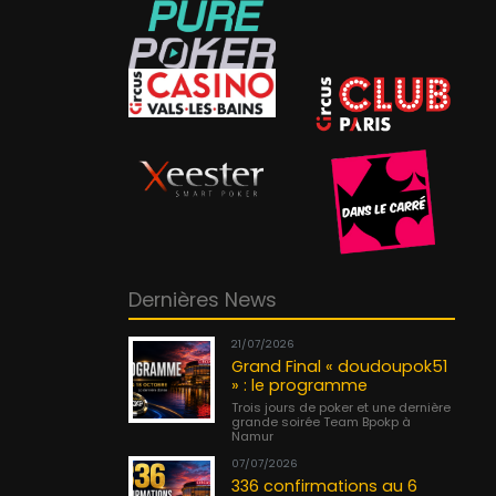
Dernières News
21/07/2026
Grand Final « doudoupok51
» : le programme
Trois jours de poker et une dernière
grande soirée Team Bpokp à
Namur
07/07/2026
336 confirmations au 6