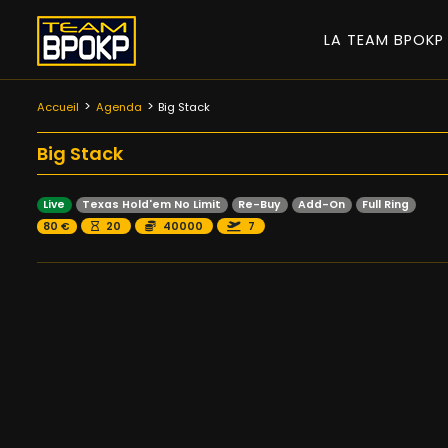
LA TEAM BPOK
Accueil
Agenda
Big Stack
Big Stack
Live
Texas Hold'em No Limit
Re-Buy
Add-On
Full Ring
80 €
20
40000
7