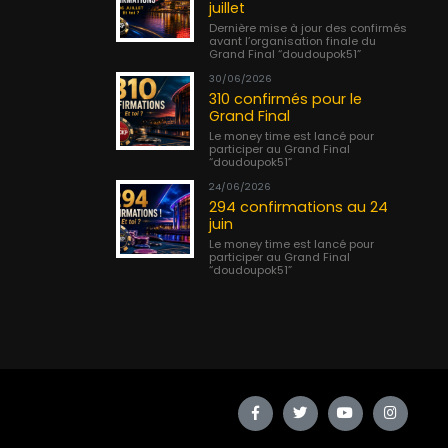
juillet
Dernière mise à jour des confirmés
avant l’organisation finale du
Grand Final “doudoupok51”
30/06/2026
310 confirmés pour le
Grand Final
Le money time est lancé pour
participer au Grand Final
“doudoupok51”
24/06/2026
294 confirmations au 24
juin
Le money time est lancé pour
participer au Grand Final
“doudoupok51”