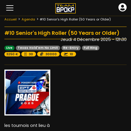
Accueil
Agenda
#10 Senior's High Roller (50 Years or Older)
#10 Senior's High Roller (50 Years or Older)
Jeudi 4 Décembre 2025 - 12h30
Live
Texas Hold'em No Limit
Re-Entry
Full Ring
3250 €
30
30000
10
les tournois ont lieu à