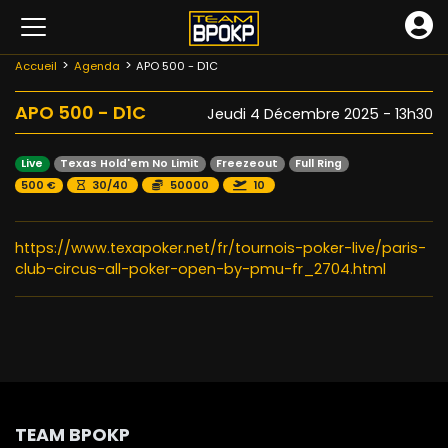
Accueil
Agenda
APO 500 - D1C
APO 500 - D1C
Jeudi 4 Décembre 2025 - 13h30
Live
Texas Hold'em No Limit
Freezeout
Full Ring
500 €
30/40
50000
10
https://www.texapoker.net/fr/tournois-poker-live/paris-
club-circus-all-poker-open-by-pmu-fr_2704.html
TEAM BPOKP