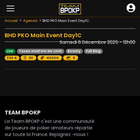
Accueil
Agenda
BHD PKO Main Event Day1C
BHD PKO Main Event Day1C
Samedi 6 Décembre 2025 - 12h00
Live
Texas Hold'em No Limit
Bounty
Full Ring
230 €
30
40000
8
TEAM BPOKP
La Team BPOKP c'est une communauté
de joueurs de poker amateurs répartie
sur toute la France. Rejoignez -nous !