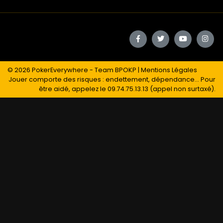
© 2026
PokerEverywhere
- Team BPOKP |
Mentions Légales
Jouer comporte des risques : endettement, dépendance... Pour
être aidé, appelez le 09.74.75.13.13 (appel non surtaxé).