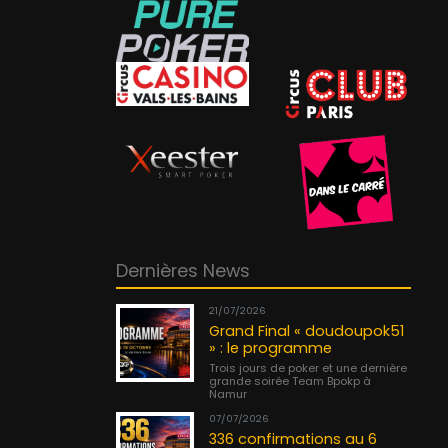
Dernières News
21/07/2026
Grand Final « doudoupok51
» : le programme
Trois jours de poker et une dernière
grande soirée Team Bpokp à
Namur
07/07/2026
336 confirmations au 6