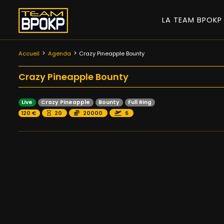
LA TEAM BPOK
Accueil
Agenda
Crazy Pineapple Bounty
Crazy Pineapple Bounty
Live
Crazy Pineapple
Bounty
Full Ring
120 €
20
20000
6