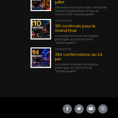
juillet
Dernière mise à jour des confirmés
avant l’organisation finale du
Grand Final “doudoupok51”
30/06/2026
310 confirmés pour le
Grand Final
Le money time est lancé pour
participer au Grand Final
“doudoupok51”
24/06/2026
294 confirmations au 24
juin
Le money time est lancé pour
participer au Grand Final
“doudoupok51”