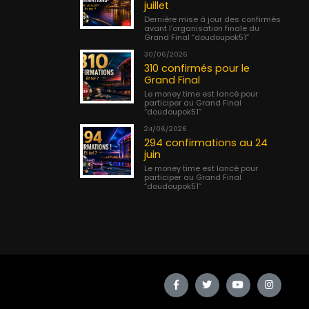
juillet
Dernière mise à jour des confirmés
avant l’organisation finale du
Grand Final “doudoupok51”
30/06/2026
310 confirmés pour le
Grand Final
Le money time est lancé pour
participer au Grand Final
“doudoupok51”
24/06/2026
294 confirmations au 24
juin
Le money time est lancé pour
participer au Grand Final
“doudoupok51”