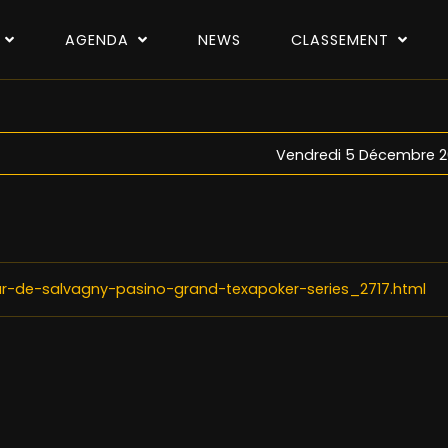
P
AGENDA
NEWS
CLASSEMENT
Vendredi 5 Décembre 2
our-de-salvagny-pasino-grand-texapoker-series_2717.html