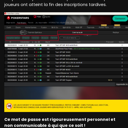
joueurs ont atteint la fin des inscriptions tardives.
Ce mot de passe est rigoureusement personnel et
non communicable à qui que ce soit !