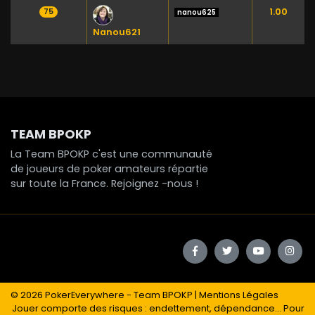
1.00
75
nanou625
Nanou621
TEAM BPOKP
La Team BPOKP c'est une communauté
de joueurs de poker amateurs répartie
sur toute la France. Rejoignez -nous !
© 2026
PokerEverywhere
- Team BPOKP |
Mentions Légales
Jouer comporte des risques : endettement, dépendance... Pour