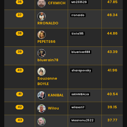
47.85
36
MS233529
CFXMICH
46.34
37
rronaIdo
RRONALDO
44.86
38
Sista185
PEPETE66
43.39
39
blueriver888
bluerain78
41.96
40
sharapovsky
Souzanne
BOYLE
40.54
41
xxKANIBALxx
KANIBAL
39.15
42
wilaxatif
Wilou
37.77
43
Maanonu2522