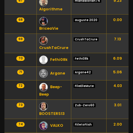
9.23
67
mandalorian74
Algorithme
0.00
68
auguste 2020
BriceaVie
7.13
69
CrushTaCrure
CrushTaCrure
6.09
70
Fethi08k
Fethi08k
5.06
71
Argane42
Argane
4.03
72
FileElleMute
Beep-
Beep
3.01
73
Zub-Zero60
BOOSTERS13
2.00
74
FiiletoFiish
VALKO