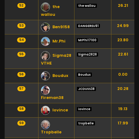
26.21
52
the wallou
the
wallou
24.99
53
DANGEREU91
Ben9158
23.80
54
MrPhi17100
Mr.Phi
22.61
55
Sigma2828
Sigma28
VTHE
0.00
56
Boudux
Boudux
20.28
57
JCDUSS38
Fireman38
19.13
58
iovince
Iovince
17.99
59
tropbelle
Tropbelle