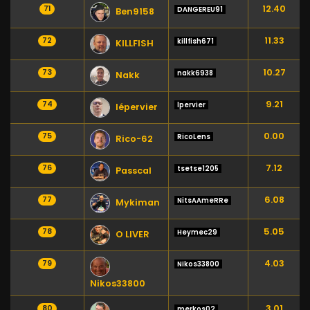
12.40
71
DANGEREU91
Ben9158
11.33
72
killfish671
KILLFISH
10.27
73
nakk6938
Nakk
9.21
74
lpervier
lépervier
0.00
75
RicoLens
Rico-62
7.12
76
tsetse1205
Passcal
6.08
77
NitsAAmeRRe
Mykiman
5.05
78
Heymec29
O LIVER
4.03
79
Nikos33800
Nikos33800
3.01
80
merkos02