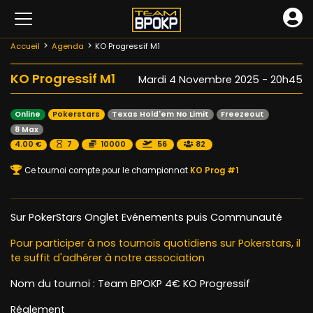
Accueil
Agenda
KO Progressif M1
KO Progressif M1
Mardi 4 Novembre 2025 - 20h45
Online
Pokerstars
Texas Hold'em No Limit
Freezeout
8 Max
4.00 €
7
10000
56
82
Ce tournoi compte pour le championnat
KO Prog #1
Sur PokerStars Onglet Evénements puis Communauté
Pour participer à nos tournois quotidiens sur Pokerstars, il
te suffit d'adhérer à notre association
Nom du tournoi : Team BPOKP 4€ KO Progressif
Réglement