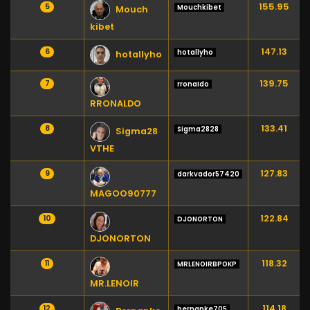
155.95
5
Mouchkibet
Mouch
kibet
147.13
6
hotallyho
hotallyho
139.75
7
rronaIdo
RRONALDO
133.41
8
Sigma2828
Sigma28
VTHE
127.83
9
darkvador57420
MAGOO90777
122.84
10
DJONORTON
DJONORTON
118.32
11
MRLENOIRBPOKP
MR.LENOIR
114.18
12
bernanke705