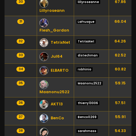
67.86
30
lillyroseanne
Lillyroseann
66.04
31
LaFrusque
Flesh_Gordon
64.26
32
TetrixxNet
TetrixNet
62.52
33
distechman
Jul64
60.82
34
robhinio
ELBARTO
59.15
35
Maanonu2522
Maanonu2522
57.51
36
thierry13006
AKT13
55.91
37
Benco0269
BenCo
54.33
38
sarahmass