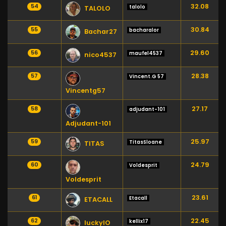
32.08
54
talolo
TALOLO
30.84
55
bacharalor
Bachar27
29.60
56
maufel4537
nico4537
28.38
57
Vincent.G 57
Vincentg57
27.17
58
adjudant-101
Adjudant-101
25.97
59
TitasSloane
TITAS
24.79
60
Voldesprit
Voldesprit
23.61
61
Etacall
ETACALL
22.45
62
kellix17
luckyIO