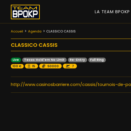
LA TEAM BPOK
Accueil
Agenda
CLASSICO CASSIS
CLASSICO CASSIS
Live
Texas Hold'em No Limit
Re-Entry
Full Ring
100 €
15
50000
7
http://www.casinosbarriere.com/cassis/tournois-de-po