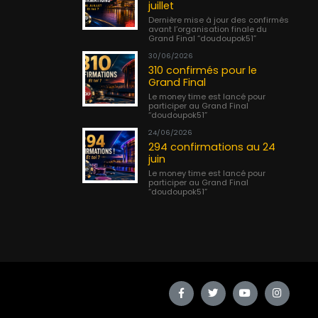
juillet
Dernière mise à jour des confirmés
avant l’organisation finale du
Grand Final “doudoupok51”
30/06/2026
310 confirmés pour le
Grand Final
Le money time est lancé pour
participer au Grand Final
“doudoupok51”
24/06/2026
294 confirmations au 24
juin
Le money time est lancé pour
participer au Grand Final
“doudoupok51”