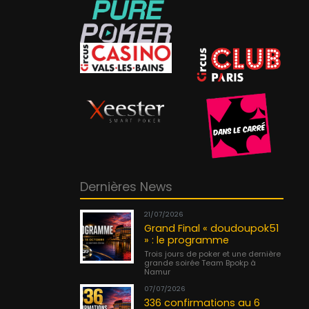
Dernières News
21/07/2026
Grand Final « doudoupok51
» : le programme
Trois jours de poker et une dernière
grande soirée Team Bpokp à
Namur
07/07/2026
336 confirmations au 6