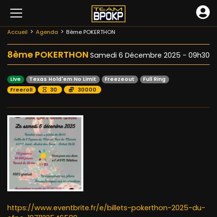
Accueil
Agenda
8ème POKERTHON
8ème POKERTHON
Samedi 6 Décembre 2025 - 09h30
Live
Texas Hold'em No Limit
Freezeout
Full Ring
Freeroll
30
30000
https://www.eventbrite.fr/e/billets-pokerthon-2025-du-