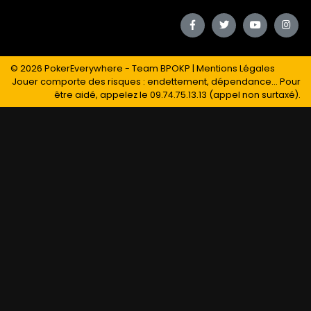
© 2026
PokerEverywhere
- Team BPOKP |
Mentions Légales
Jouer comporte des risques : endettement, dépendance... Pour
être aidé, appelez le 09.74.75.13.13 (appel non surtaxé).