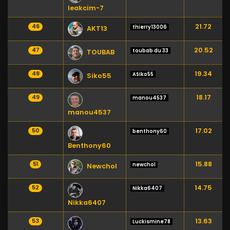
leakcim-7
21.72
46
thierry13006
AKT13
20.52
47
toubab du 33
TOUBAB
19.34
48
ASiko55
Siko55
18.17
49
manou4537
manou4537
17.02
50
benthony60
Benthony60
15.88
51
newchol
Newchol
14.75
52
Nikka6407
Nikka6407
13.63
53
Luckismine78