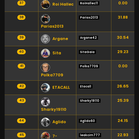
0.00
37
RoiHallec11
Roi Hallec
31.88
38
Parias2013
Parias2013
30.54
39
Argane42
Argane
29.23
40
SitaGaia
Sita
0.00
41
Polka7709
Polka7709
26.65
42
Etacall
ETACALL
25.39
43
Sharky19110
Sharky19110
24.15
44
Aglido60
Aglido
22.93
45
leakcim777
7-