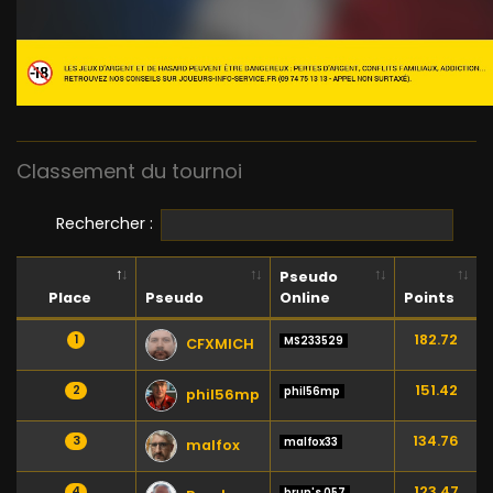
Classement du tournoi
Rechercher :
Pseudo
Place
Pseudo
Online
Points
182.72
1
MS233529
CFXMICH
151.42
2
phil56mp
phil56mp
134.76
3
malfox33
malfox
123.47
4
brun's 057