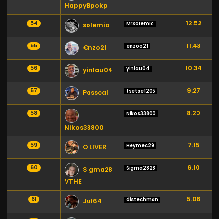
HappyBpokp
12.52
54
MrSolemio
solemio
11.43
55
enzoo21
€nzo21
10.34
56
yinlau04
yinlau04
9.27
57
tsetse1205
Passcal
8.20
58
Nikos33800
Nikos33800
7.15
59
Heymec29
O LIVER
6.10
60
Sigma2828
Sigma28
VTHE
5.06
61
distechman
Jul64