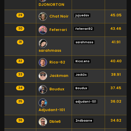
DJONORTON
45.05
29
jujuedav
Chat Noir
43.46
30
Feferrari92
Feferrari
41.91
31
sarahmass
sarahmass
40.40
32
RicoLens
Rico-62
38.91
33
JackDx
Jackman
37.45
34
Boudux
Boudux
36.02
35
adjudant-101
Adjudant-101
34.62
36
2ndbaarre
Dble6