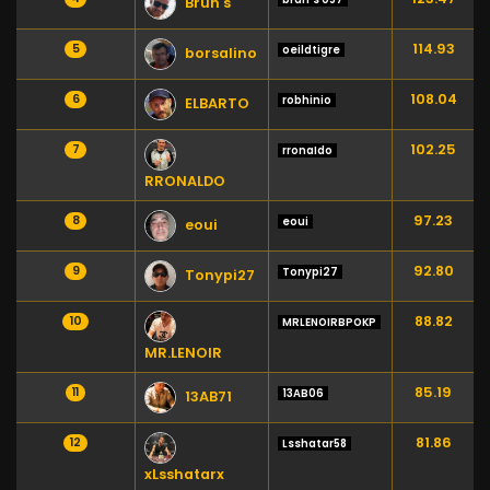
Brun's
114.93
5
oeildtigre
borsalino
108.04
6
robhinio
ELBARTO
102.25
7
rronaIdo
RRONALDO
97.23
8
eoui
eoui
92.80
9
Tonypi27
Tonypi27
88.82
10
MRLENOIRBPOKP
MR.LENOIR
85.19
11
13AB06
13AB71
81.86
12
Lsshatar58
xLsshatarx