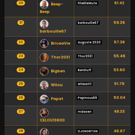
61.42
20
FileElleMute
Beep-
Beep
59.36
21
barbouille67
barbouille67
57.38
22
auguste 2020
BriceaVie
55.46
23
Thor2031
Thor2031
53.60
24
BenDuff
Bigben
51.79
25
wilaxatif
Wilou
50.04
26
Papinoux69
Papat
48.33
27
mdaaen
CELOU13600
46.67
28
DJONORTON