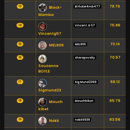
78.76
13
Bl4ckM4mb477
Black-
Mamba
75.86
14
Vincent.G 57
Vincentg57
73.14
15
MEL805
MEL805
70.57
16
sharapovsky
Souzanne
BOYLE
68.12
17
Sig Mund2369
Sigmund23
65.79
18
Mouchkibet
Mouch
kibet
63.56
19
nakk6938
Nakk