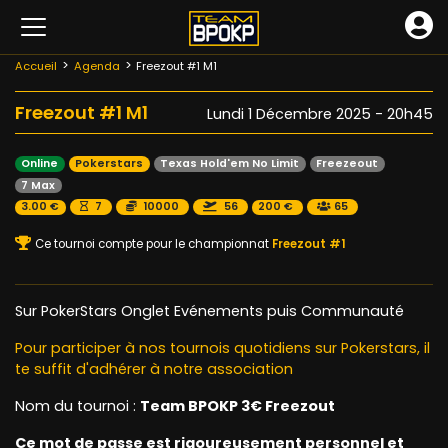
Accueil
Agenda
Freezout #1 M1
Freezout #1 M1
Lundi 1 Décembre 2025 - 20h45
Online
Pokerstars
Texas Hold'em No Limit
Freezeout
7 Max
3.00 €
7
10000
56
200 €
65
Ce tournoi compte pour le championnat
Freezout #1
Sur PokerStars Onglet Evénements puis Communauté
Pour participer à nos tournois quotidiens sur Pokerstars, il
te suffit d'adhérer à notre association
Nom du tournoi :
Team BPOKP 3€ Freezout
Ce mot de passe est rigoureusement personnel et