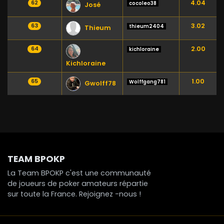
4.04
62
cocoleo38
José
3.02
63
thieum2404
Thieum
2.00
64
kichloraine
Kichloraine
1.00
65
Wolffgang781
Gwolff78
TEAM BPOKP
La Team BPOKP c'est une communauté
de joueurs de poker amateurs répartie
sur toute la France. Rejoignez -nous !