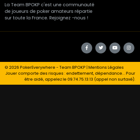
La Team BPOKP c'est une communauté
de joueurs de poker amateurs répartie
sur toute la France. Rejoignez -nous !
© 2026
PokerEverywhere
- Team BPOKP |
Mentions Légales
Jouer comporte des risques : endettement, dépendance... Pour
être aidé, appelez le 09.74.75.13.13 (appel non surtaxé).