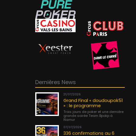
Dernières News
21/07/2026
Grand Final « doudoupok51
» : le programme
Trois jours de poker et une dernière
grande soirée Team Bpokp à
Namur
07/07/2026
336 confirmations au 6