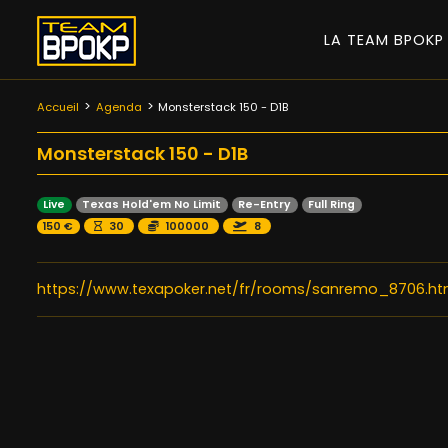
LA TEAM BPOK
Accueil
Agenda
Monsterstack 150 - D1B
Monsterstack 150 - D1B
Live
Texas Hold'em No Limit
Re-Entry
Full Ring
150 €
30
100000
8
https://www.texapoker.net/fr/rooms/sanremo_8706.ht