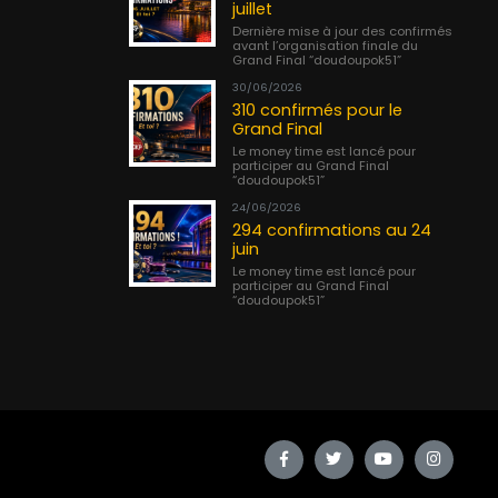
juillet
Dernière mise à jour des confirmés
avant l’organisation finale du
Grand Final “doudoupok51”
30/06/2026
310 confirmés pour le
Grand Final
Le money time est lancé pour
participer au Grand Final
“doudoupok51”
24/06/2026
294 confirmations au 24
juin
Le money time est lancé pour
participer au Grand Final
“doudoupok51”