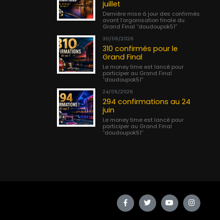
juillet
Dernière mise à jour des confirmés
avant l’organisation finale du
Grand Final “doudoupok51”
30/06/2026
310 confirmés pour le
Grand Final
Le money time est lancé pour
participer au Grand Final
“doudoupok51”
24/06/2026
294 confirmations au 24
juin
Le money time est lancé pour
participer au Grand Final
“doudoupok51”