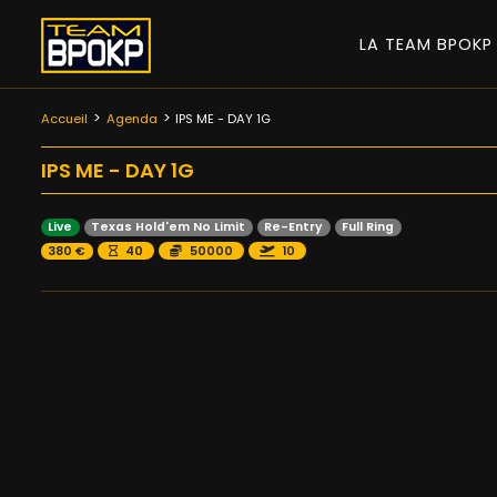
LA TEAM BPOK
Accueil
Agenda
IPS ME - DAY 1G
IPS ME - DAY 1G
Live
Texas Hold'em No Limit
Re-Entry
Full Ring
380 €
40
50000
10