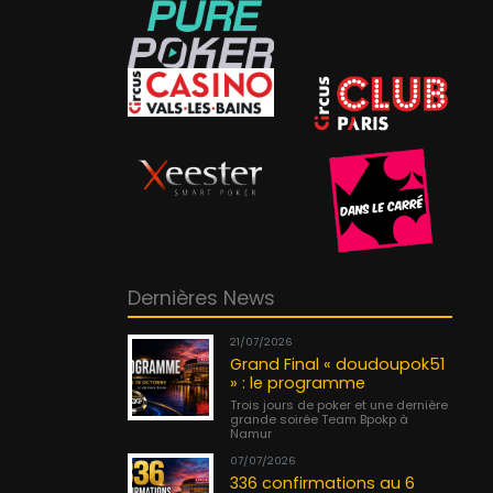
Dernières News
21/07/2026
Grand Final « doudoupok51
» : le programme
Trois jours de poker et une dernière
grande soirée Team Bpokp à
Namur
07/07/2026
336 confirmations au 6