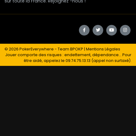
sur toute la France. Rejoignez -nous !
© 2026
PokerEverywhere
- Team BPOKP |
Mentions Légales
Jouer comporte des risques : endettement, dépendance... Pour
être aidé, appelez le 09.74.75.13.13 (appel non surtaxé).