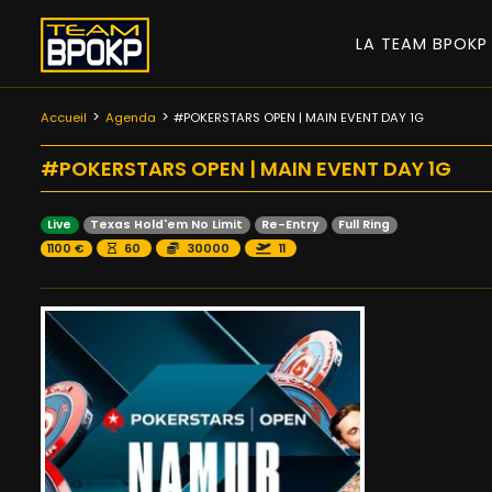
LA TEAM BPOK
Accueil
Agenda
#POKERSTARS OPEN | MAIN EVENT DAY 1G
#POKERSTARS OPEN | MAIN EVENT DAY 1G
Live
Texas Hold'em No Limit
Re-Entry
Full Ring
1100 €
60
30000
11