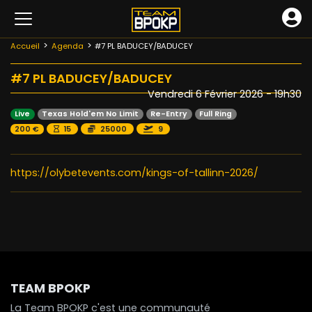
Accueil
Agenda
#7 PL BADUCEY/BADUCEY
#7 PL BADUCEY/BADUCEY
Vendredi 6 Février 2026 - 19h30
Live
Texas Hold'em No Limit
Re-Entry
Full Ring
200 €
15
25000
9
https://olybetevents.com/kings-of-tallinn-2026/
TEAM BPOKP
La Team BPOKP c'est une communauté