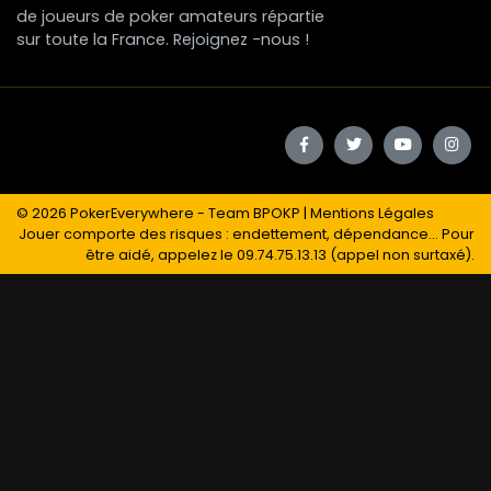
de joueurs de poker amateurs répartie
sur toute la France. Rejoignez -nous !
© 2026
PokerEverywhere
- Team BPOKP |
Mentions Légales
Jouer comporte des risques : endettement, dépendance... Pour
être aidé, appelez le 09.74.75.13.13 (appel non surtaxé).