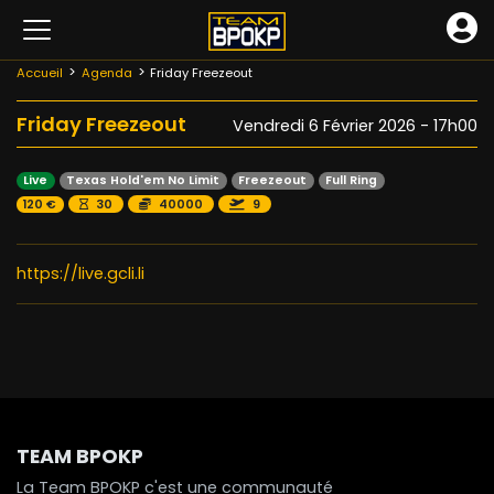
Accueil
Agenda
Friday Freezeout
Friday Freezeout
Vendredi 6 Février 2026 - 17h00
Live
Texas Hold'em No Limit
Freezeout
Full Ring
120 €
30
40000
9
https://live.gcli.li
TEAM BPOKP
La Team BPOKP c'est une communauté