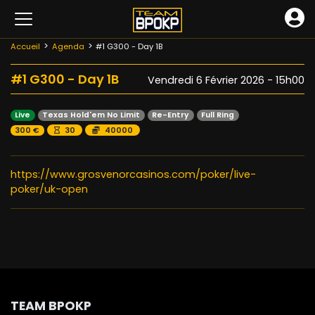
Accueil
Agenda
#1 G300 - Day 1B
#1 G300 - Day 1B
Vendredi 6 Février 2026 - 15h00
Live
Texas Hold'em No Limit
Re-Entry
Full Ring
300 €
30
40000
https://www.grosvenorcasinos.com/poker/live-
poker/uk-open
TEAM BPOKP