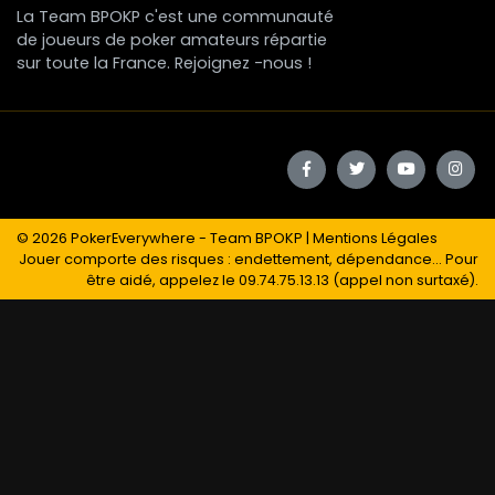
La Team BPOKP c'est une communauté
de joueurs de poker amateurs répartie
sur toute la France. Rejoignez -nous !
© 2026
PokerEverywhere
- Team BPOKP |
Mentions Légales
Jouer comporte des risques : endettement, dépendance... Pour
être aidé, appelez le 09.74.75.13.13 (appel non surtaxé).