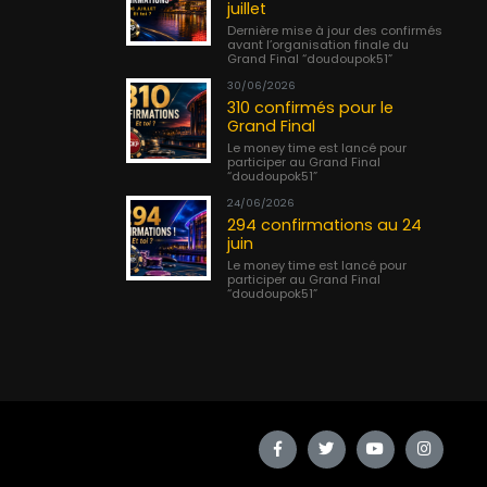
juillet
Dernière mise à jour des confirmés
avant l’organisation finale du
Grand Final “doudoupok51”
30/06/2026
310 confirmés pour le
Grand Final
Le money time est lancé pour
participer au Grand Final
“doudoupok51”
24/06/2026
294 confirmations au 24
juin
Le money time est lancé pour
participer au Grand Final
“doudoupok51”