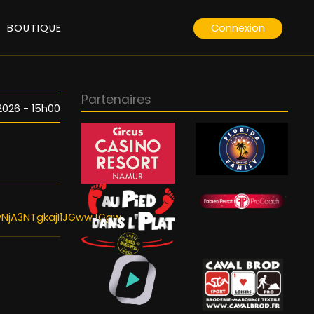
Connexion
BOUTIQUE
Partenaires
2026 - 15h00
yNjA3NTgkajI1JGwwJGgw