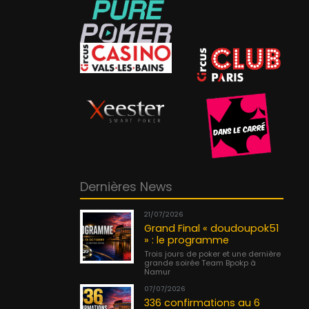
Dernières News
21/07/2026
Grand Final « doudoupok51
» : le programme
Trois jours de poker et une dernière
grande soirée Team Bpokp à
Namur
07/07/2026
336 confirmations au 6