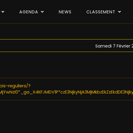
P
AGENDA
NEWS
CLASSEMENT
Samedi 7 Février 
is-reguliers/?
jYwNzI0*_ga_X4KFJMDV1P*czE3NjkyNjA3MjMkbzEkZzEkdDE3Njk