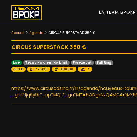
LA TEAM BPOK
Accueil
Agenda
CIRCUS SUPERSTACK 350 €
CIRCUS SUPERSTACK 350 €
Live
Texas Hold'em No Limit
Freezeout
Full Ring
350 €
1*75/25
100000
7
https://www.circuscasino.fr/fr/agenda/nouveaux-tourno
_gl=1*1jq6y9t*_up*MQ..*_ga*MTA5ODgzNzQ4MC4xNzY5M