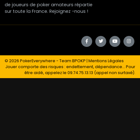
de joueurs de poker amateurs répartie
sur toute la France. Rejoignez -nous !
© 2026
PokerEverywhere
- Team BPOKP |
Mentions Légales
Jouer comporte des risques : endettement, dépendance... Pour
être aidé, appelez le 09.74.75.13.13 (appel non surtaxé).